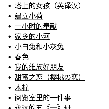
塔上的女孩（英译汉）
建立小荷
一小时的奉献
家乡的小河
小白兔和小灰兔
春色
我的维族好朋友
甜蜜之恋（樱桃の恋）
木棉
阅览室里的一件事
永远的五《一》班