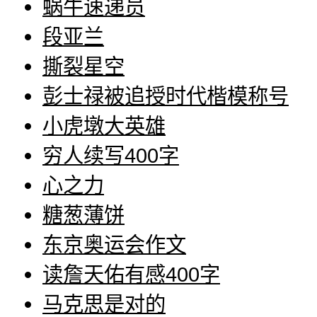
蜗牛速递员
段亚兰
撕裂星空
彭士禄被追授时代楷模称号
小虎墩大英雄
穷人续写400字
心之力
糖葱薄饼
东京奥运会作文
读詹天佑有感400字
马克思是对的