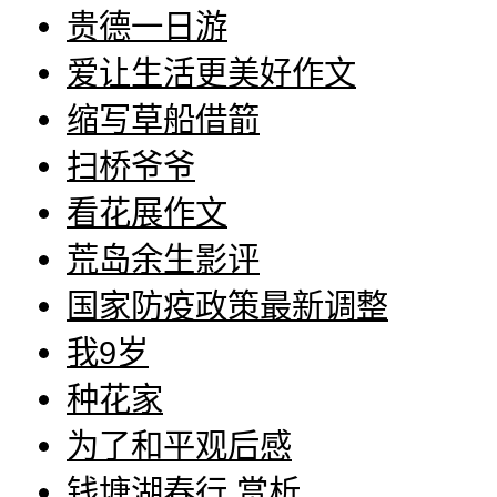
贵德一日游
爱让生活更美好作文
缩写草船借箭
扫桥爷爷
看花展作文
荒岛余生影评
国家防疫政策最新调整
我9岁
种花家
为了和平观后感
钱塘湖春行 赏析