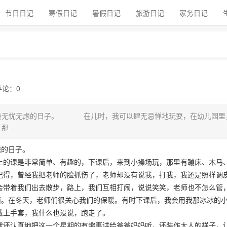
节日日记
寒假日记
暑假日记
旅游日记
家务日记
 评论：0
段无忧无虑的日子。 在儿时，我可以肆无忌惮地玩耍，在幼儿园里
，那
虑的日子。
的课是非常简单、有趣的，下课后，来到小操场玩，那里有蹦床、木马
记得，曾经我把老师的脸抓伤了，老师却没有说我，打我，我还是照样调
会带着我们出去散步，路上，我们互相打闹，说说笑笑，老师也不怎么管
西。在冬天，老师们很关心我们的保暖。有时下课后，我会用我那冰冰的
我戴上手套，我什么也没说，跑走了。
还认真地把这一个星期的有趣事讲给爸爸妈妈听，还装作大人的样子，