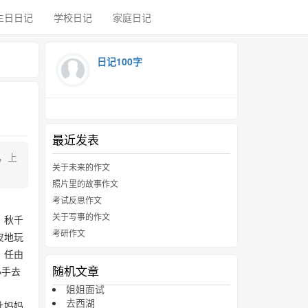
生日日记
学校日记
家庭日记
日记100字
最近发表
，上
关于未来的作文
照片里的故事作文
考试反思作文
关于写事的作文
、秋千
考研作文
皮地玩
，任由
随机文章
小手去
姐姐面试
去西湖
让妈妈