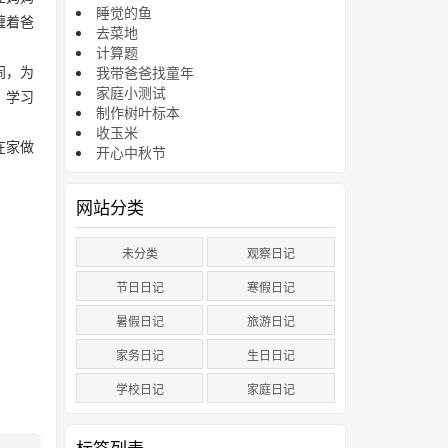
睡觉的鱼
缠着爸
去菜地
计算题
闹，为
我带爸爸找童年
家庭小测试
，学习
制作树叶标本
收玉米
在家做
开心中秋节
网站分类
未分类
观察日记
节日日记
寒假日记
暑假日记
旅游日记
家务日记
生日日记
学校日记
家庭日记
标签列表