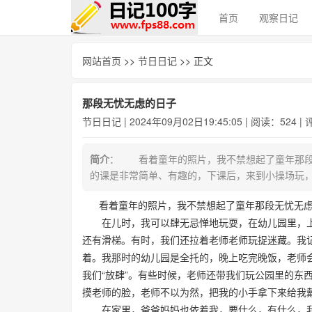
首页
观察日记
网站首页
>>
节日日记
>> 正文
那段无忧无虑的日子
节日日记
| 2024年09月02日19:45:05 | 阅读：524 |
简介
： 看着童年的照片，我不禁想起了童年那
的课是非常简单、有趣的，下课后，来到小操场玩
看着童年的照片，我不禁想起了童年那段无忧无
在儿时，我可以肆无忌惮地玩耍，在幼儿园里，上
还有滑梯。有时，我们还拉着老师老师玩捉迷藏。我
着。我那时的幼儿园是全托的，晚上吃完晚饭，老师
我们“放肆”。有些时候，老师还带我们玩公园里的东
摸老师的脸，老师不以为然，把我的小手拿下来给
在家里，爸爸妈妈也依着我，要什么，有什么，我