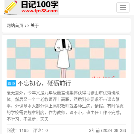
切
换
导
网站首页
>> 关于
航
不忘初心，砥砺前行
置顶
毫无意外，今年又是九年级最差班集体获得马鞍山市优秀班级
体。然后又一个个老教师评上高职，然后到处要求不带课去躺
平。分课基本大部分评上高职教师就各种生病，请假。有时候真
的学校需要规章制度，作为教师，课不带，班主任工作不完成，
不学习，不进步，天天
阅读：1195 评论：0
2年前 (2024-08-28)