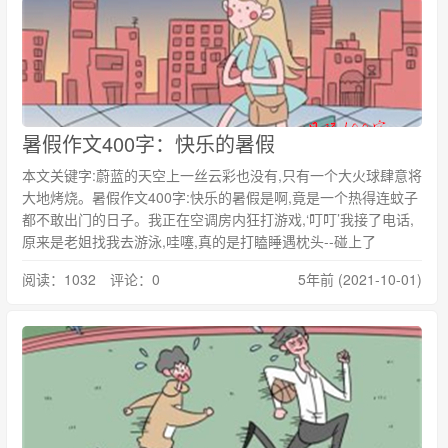
暑假作文400字：快乐的暑假
本文关键字:蔚蓝的天空上一丝云彩也没有,只有一个大火球肆意将
大地烤烧。暑假作文400字:快乐的暑假是啊,竟是一个热得连蚊子
都不敢出门的日子。我正在空调房内狂打游戏,‘叮叮’我接了电话,
原来是老姐找我去游泳,哇噻,真的是打瞌睡遇枕头--碰上了
阅读：1032 评论：0
5年前 (2021-10-01)