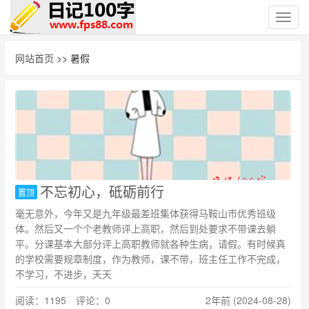
切
换
导
网站首页
>> 暑假
航
不忘初心，砥砺前行
置顶
毫无意外，今年又是九年级最差班集体获得马鞍山市优秀班级
体。然后又一个个老教师评上高职，然后到处要求不带课去躺
平。分课基本大部分评上高职教师就各种生病，请假。有时候真
的学校需要规章制度，作为教师，课不带，班主任工作不完成，
不学习，不进步，天天
阅读：1195 评论：0
2年前 (2024-08-28)