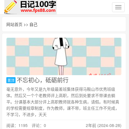
切
换
导
网站首页
>> 自己
航
不忘初心，砥砺前行
置顶
毫无意外，今年又是九年级最差班集体获得马鞍山市优秀班级
体。然后又一个个老教师评上高职，然后到处要求不带课去躺
平。分课基本大部分评上高职教师就各种生病，请假。有时候真
的学校需要规章制度，作为教师，课不带，班主任工作不完成，
不学习，不进步，天天
阅读：1195 评论：0
2年前 (2024-08-28)