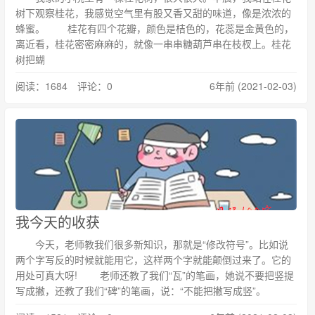
树下观察桂花，我感觉空气里有股又香又甜的味道，像是浓浓的
蜂蜜。 桂花有四个花瓣，颜色是桔色的，花蕊是金黄色的，
离近看，桂花密密麻麻的，就像一串串糖葫芦串在枝杈上。桂花
树把蝴
阅读：1684 评论：0
6年前 (2021-02-03)
我今天的收获
今天，老师教我们很多新知识，那就是“修改符号”。比如说
两个字写反的时候就能用它，这样两个字就能颠倒过来了。它的
用处可真大呀! 老师还教了我们“瓦”的笔画，她说不要把竖提
写成撇，还教了我们“碑”的笔画，说：“不能把撇写成竖”。