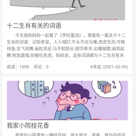
十二生肖有关的词语
今天我和妈妈一起看了《字的童话》。里面有一篇关于十二
生肖的词语：过街老鼠，人人喊打;牛头不对马嘴;虎虎生风;守株
待兔;龙飞凤舞;画蛇添足;马不知脸长;顺手牵羊;尖嘴猴腮;闻鸡起
舞;狗急跳墙;扮猪吃老虎。妈妈说，这些词语都与十二生肖有关
阅读：1695 评论：0
6年前 (2021-02-05)
我家小院桂花香
我家的小院里有一棵桂花树，很大很大。早晨，我站在桂花