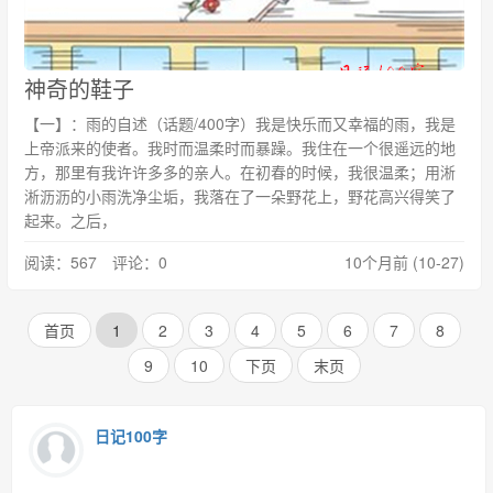
神奇的鞋子
【一】：雨的自述（话题/400字）我是快乐而又幸福的雨，我是
上帝派来的使者。我时而温柔时而暴躁。我住在一个很遥远的地
方，那里有我许许多多的亲人。在初春的时候，我很温柔；用淅
淅沥沥的小雨洗净尘垢，我落在了一朵野花上，野花高兴得笑了
起来。之后，
阅读：567 评论：0
10个月前 (10-27)
首页
1
2
3
4
5
6
7
8
9
10
下页
末页
日记100字