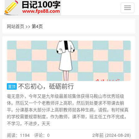
切
换
导
网站首页
>> 第4页
航
不忘初心，砥砺前行
置顶
毫无意外，今年又是九年级最差班集体获得马鞍山市优秀班级
体。然后又一个个老教师评上高职，然后到处要求不带课去躺
平。分课基本大部分评上高职教师就各种生病，请假。有时候真
的学校需要规章制度，作为教师，课不带，班主任工作不完成，
不学习，不进步，天天
阅读：1194 评论：0
2年前 (2024-08-28)