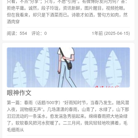
只看，不点“分享”；只写，不愿“引用”。有微博好友问为何？答：
拒绝平庸。诚然，段子玲珑，资讯新鲜，图片醒目，视频抢眼。
但在我看来，却只是下酒菜而已。诗歌才如洒，警句方如肉，然
酒肉穿
阅读：554 评论：0
1年前 (2025-04-15)
眼神作文
第一篇：春雨（话题/500字）“好雨知时节，当春乃发生。随风潜
入夜，润物细无声”。几场潇潇的春雨，山青了，水绿了，山下那
汩汩流动的一条溪水，愈发湍急秀丽起来。绵绵春雨把大地染绿
了，软软春风把河水熨暖了。二三月间，微风轻轻地吹拂着，毛
毛细雨从