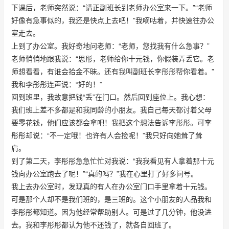
下课后，老师突然说：“请正副班长到老师办公室来一下。”“老师
好像有急事似的，我还是快点上去吧！”我嘀咕着，并快速往办公
室走去。
上到了办公室。我好奇地问老师：“老师，您找我有什么急事？”
老师悄悄地跟我说：“思彤，老师给你十元钱，你假装弄丢它。老
师想看看，有谁会拾金不昧。还有我叫副班长李彤彤帮你看着。”
我和李彤彤连声说：“好的！”
回到班里，我故意把钱“丢”在门口。然后回到座位上。我心想：
我们班上差不多都是和我同龄的小朋友。我自己每天都讨着父母
要零花钱，他们应该都会拿吧！我把这个想法告诉李彤彤。可李
彤彤却说：“不一定哦！也许有人会捡呢！”我只好向她耸了耸
肩。
到了第二天，李彤彤急急忙忙对我说：“我我看见有人拿着那十元
钱向办公室跑去了呢！”“真的吗？”我在心里打了好多问号。
我上去办公室时，发现真的有人在办公室门口手里拿着十元钱。
可是那个人却不是我们班的，是三班的。这个小朋友的人品我和
李彤彤都知道。因为他经常帮助别人。可是过了几分钟，他没进
去。我和李彤彤都认为他不还钱了，就各自回班了。