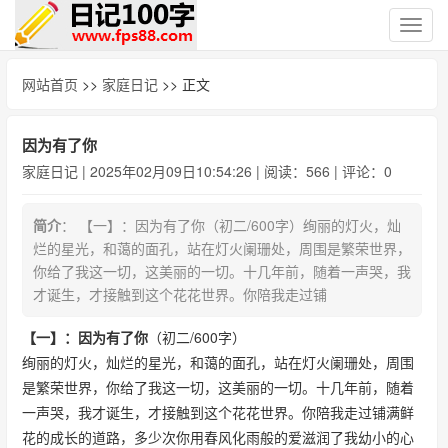
切
换
导
网站首页
>>
家庭日记
>> 正文
航
因为有了你
家庭日记
| 2025年02月09日10:54:26 | 阅读：566 | 评论：0
简介
： 【一】：因为有了你（初二/600字）绚丽的灯火，灿
烂的星光，和蔼的面孔，站在灯火阑珊处，周围是繁荣世界，
你给了我这一切，这美丽的一切。十几年前，随着一声哭，我
才诞生，才接触到这个花花世界。你陪我走过铺
【一】：因为有了你
（初二/600字）
绚丽的灯火，灿烂的星光，和蔼的面孔，站在灯火阑珊处，周围
是繁荣世界，你给了我这一切，这美丽的一切。十几年前，随着
一声哭，我才诞生，才接触到这个花花世界。你陪我走过铺满鲜
花的成长的道路，多少次你用春风化雨般的爱滋润了我幼小的心