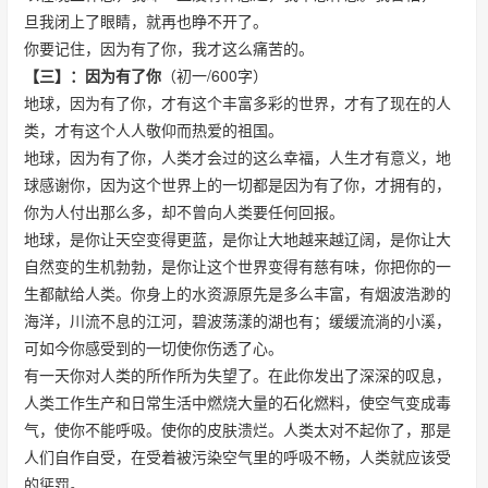
旦我闭上了眼睛，就再也睁不开了。
你要记住，因为有了你，我才这么痛苦的。
【三】：因为有了你
（初一/600字）
地球，因为有了你，才有这个丰富多彩的世界，才有了现在的人
类，才有这个人人敬仰而热爱的祖国。
地球，因为有了你，人类才会过的这么幸福，人生才有意义，地
球感谢你，因为这个世界上的一切都是因为有了你，才拥有的，
你为人付出那么多，却不曾向人类要任何回报。
地球，是你让天空变得更蓝，是你让大地越来越辽阔，是你让大
自然变的生机勃勃，是你让这个世界变得有慈有味，你把你的一
生都献给人类。你身上的水资源原先是多么丰富，有烟波浩渺的
海洋，川流不息的江河，碧波荡漾的湖也有；缓缓流淌的小溪，
可如今你感受到的一切使你伤透了心。
有一天你对人类的所作所为失望了。在此你发出了深深的叹息，
人类工作生产和日常生活中燃烧大量的石化燃料，使空气变成毒
气，使你不能呼吸。使你的皮肤溃烂。人类太对不起你了，那是
人们自作自受，在受着被污染空气里的呼吸不畅，人类就应该受
的惩罚。