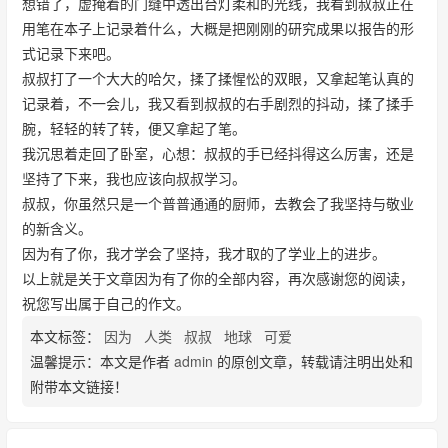
想错了，虚掩着的门缝中透出台灯柔和的光线，我看到叔叔正在
用笔在本子上记录着什么，大概是把刚刚的研究成果以报告的形
式记录下来吧。
叔叔打了一个大大的哈欠，揉了揉惺忪的双眼，又拿起笔认真的
记录着，不一会儿，我又看到叔叔的右手剧烈的抖动，揉了揉手
腕，轻轻的转了转，便又拿起了笔。
我沉思着走回了卧室，心想：叔叔的手已经抖得这么厉害，还是
坚持了下来，我也应该向叔叔学习。
叔叔，你虽然只是一个普普通通的厨师，去教会了我坚持与敬业
的新含义。
因为有了你，我才学会了坚持，我才取的了学业上的进步。
以上就是关于文章因为有了你的全部内容，再次感谢您的阅读，
祝您写出属于自己的作文。
本文标签：
因为
人类
叔叔
地球
可爱
温馨提示：本文是作者
admin
的原创文章，转载请注明出处和
附带本文链接！