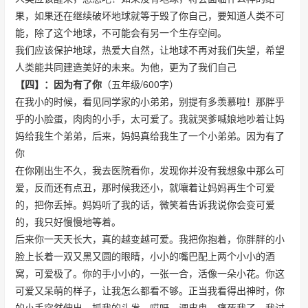
果，如果还在继续破坏地球就等于毁了你自己，要知道人类不可
能，除了这个地球，不可能会有另一个生存空间。
我们应该保护地球，热爱大自然，让地球不再对我们失望，希望
人类能共同建造美好的未来。为他，更为了我们自己
【四】：因为有了你
（五年级/600字）
在我小的时候，看见同学家的小弟弟，别提有多羡慕啦！那胖乎
乎的小脸蛋，肉肉的小手，太可爱了。我就哭爹喊娘地吵着让妈
妈给我生个弟弟，后来，妈妈真给我生了一个小弟弟。因为有了
你
在你刚出生不久，我去医院看你，发现你并没有我想象中那么可
爱，反而还有点丑，那时候我还小，就嚷着让妈妈再生个可爱
的，把你丢掉。妈妈听了我的话，微笑着告诉我说你会变可爱
的，我只好慢慢地等着。
后来你一天天长大，真的越变越可爱。我把你抱着，你胖胖的小
脸上长着一双又黑又圆的眼睛，小小的嘴巴配上两个小小的酒
窝，可爱极了。你的手小小的，一张一合，活像一朵小花。你这
可爱又呆萌的样子，让我怎么都看不够。正当我看得出神时，你
的小手突然伸出，抓我的头发，哎呀，调皮鬼，痛死我了，我讨