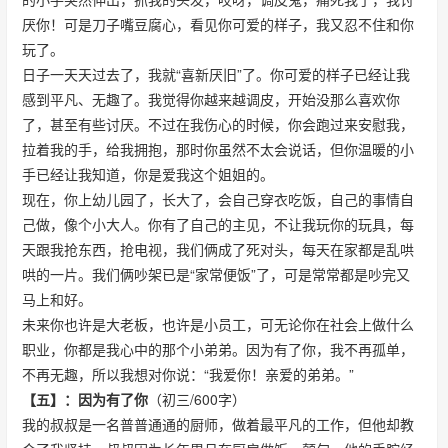
厌你！可是刀子嘴豆腐心，看见你可爱的样子，我又忍不住和你
玩了。
日子一天天过去了，我就“喜新厌旧”了。你可爱的样子已经让我
感到平凡、无趣了。我觉得你越来越调皮，开始没那么喜欢你
了，甚至有些讨厌。不过在我伤心的时候，你会跑过来安慰我，
拉着我的手，给我拥抱，那时你虽然不太会说话，但你温暖的小
手已经让我知道，你是爱我这个姐姐的。
现在，你上幼儿园了，长大了，会自己穿衣吃饭，自己的事情自
己做，像个小大人。你有了自己的主见，不让我玩你的玩具，每
天跟我抢东西，抢电视，我们俩成了死对头，每天在家都是乱哄
哄的一片。我们俩吵架已是“家常便饭”了，可是常常都是吵完又
马上和好。
未来你也许是大老板，也许是小员工，可无论你在社会上做什么
职业，你都是我心中的那个小弟弟。因为有了你，我不再孤单，
不再无趣，所以我想对你说：“我爱你！亲爱的弟弟。”
【五】：因为有了你
（初三/600字）
我的叔叔是一名普普通通的厨师，做着最平凡的工作，但他却教