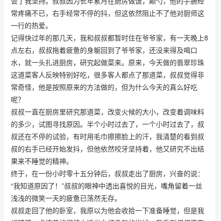
会了我坚持。叔叔因为长年累月在厨房做饭，颠勺，他的手腕经
常疼痛不已，右手经常不停的抖，但这依然阻止不了他对厨师这
一行的热爱。
记得快过年的那几天，我和叔叔都暂时住在爷爷家，有一天晚上8
点左右，叔叔拖着疲惫的身躯回到了爷爷家，还没来得及喝口
水，就一头扎进厨房，研究起做菜来。原来，今天做的翡翠珍珠
这道菜客人反映特别好吃，很多客人都点了那道菜，叔叔觉得非
常奇怪，他是按照原来的方法做的，但为什么今天的真么好吃
呢？
叔叔一直在厨房里研究那道菜，改变火候的大小，改变着调味料
的多少，试图寻找原因。半个小时过去了，一个小时过去了，叔
叔还在不停的试验，有时用毛巾擦擦脸上的汗，我清楚的看到叔
叔的右手已经开始发抖，但他依然咬牙坚持着，他又研究不出结
果来不睡觉的精神。
终于，在一份小时零十五分钟后，叔叔走出了厨房，兴奋的说：
“我知道原因了！”叔叔的眼神中透出喜悦的目光，嘴角留着一丝
浅浅的微笑一天的疲惫已荡然无存。
叔叔走回了他的卧室，我原以为他会收拾一下准备睡觉，但是我