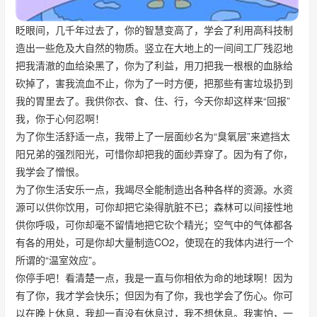
眨眼间，几千年过去了，你的智慧变高了，学会了利用高科技制
造出一些危及大自然的物质。竖立在大地上的一间间工厂残忍地
把我清澈的血给染黑了，你为了利益，用刀把我一根根的血脉给
砍掉了，害我流血不止，你为了一时方便，把那些有害垃圾扔到
我的胃里去了。我供你衣、食、住、行，今天你却这样来“回报”
我，你于心何忍啊！
为了你生活舒适一点，我带上了一层面纱名为“臭氧层”来遮挡太
阳兄弟的强烈阳光，可惜你却把我的面纱弄穿了。因为有了你，
我学会了憎恨。
为了你生活安乐一点，我竭尽全能制造出各种各样的资源。水资
源可以供你饮用，可你却把它染得肮脏不已；森林可以间接性地
供你呼吸，可你却毫不留情地把它砍个精光；空气中的气体都各
有各的用处，可是你却大量制造CO2，使现在的我体内进行一个
所谓的“温室效应”。
你停手吧！看清楚一点，我是一直与你相依为命的地球啊！因为
有了你，我才学会快乐；但因为有了你，我也学会了伤心。你可
以在晚上休息，我却一直没有休息过，我不想休息。我害怕，一