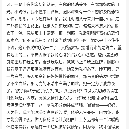
灵，一路上有你亲切的话语，有你的体贴关怀，有你那鼓励的目
光。小时候，我不懂事且调皮。记忆深处有一个不想触及的悲惨
回忆，想想，至今还有些后怕。我儿时随父母来到一座小山。走
在那狭长的山路上，让别人知道我的厉害，偏偏天不遂人愿。脚
底下一滑。我从那山上滚落，那一刹那，我敢到强所谓有的恐惧
和疼痛。记不清我撞到了什么当落到山谷下时，泪水是止不住往
下流，这让仅9岁的我产生了巨大的恐惧。接踵而来的是鲜血，望
着地上的血，不安占据了我的心“我怕”我心中念道。爸妈焦急的
身影出现在我面前，看到我以后，爸爸马上背我上医院，朦胧中
我看见了妈妈那泪流满面的面庞，她又为我担心了。睁开眼，是
一片白雪，映入眼帘的是妈妈憔悴的面容，那乌黑的头发中增添
了不少白丝，那明亮的眼睛中布满了血丝，她一定为了我熬夜
了。“孩子你终于醒了好点了吧，头还痛吗？”妈妈关切的话语在
耳边响起，内疚，感激之情涌上心头。“妈”我扑到妈妈的怀里任
眼泪尽情地落下。这一刻我不想伪装成坚强。谢谢你——妈妈，
因为你，我才能沐浴到家庭的温暖，体验人生美好，因为你，我
才能变得坚强，你无私的爱也让我明白世上永远都有一个温暖的
怀抱等着我，永远有一个避风该给我依靠。因为你，我才懂得爱