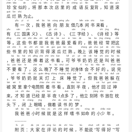
zhēn
bǎo
de
jiāng
nà
běn
cì
diàn
lǐ
de
chéng
yǔ
fǎn
bèi
zhī
dào
gǔn
珍
宝
似
的
，
将
那
本
次
店
里
的
成
语
反
复
背
，
知
道
滚
guā
làn
shú
瓜
烂
熟
为止。
yǒu
yī
cì
wǒ
bà
bà
xiàng
péng
yǒu
běn
xián
shū
kàn
有
一
次
，
我
爸
爸
向
朋
友
借几
本
闲
书
来
看
，
yǒu
sān
yǎn
gǔ
shī
sān
jīng
shī
jīng
děng
有
《
三
国
演
义》、《
古
诗
》、《
三
字
经
》、《
诗
经
》
等
děng
zhè
xiē
shū
dōu
shì
wǒ
bà
bà
zuì
ài
kàn
de
bà
bà
jīng
cháng
zhè
等
。
这
些
书
都
是
我
爸
爸
最
爱
看
的
，
爸
爸
经
常
把
这
xiē
shū
lǐ
de
zhī
shí
bèi
dé
gǔn
guā
làn
shú
shàng
gāi
shuì
jué
de
shí
hòu
些
书
里
的
知
识
背
得
滚
瓜
烂
熟
。晚
上
该
睡
觉
的
时
候
bà
bà
hái
shì
pěng
zhe
zhè
shū
kàn
kě
yé
yé
nǎi
nǎi
hái
shì
jiào
bà
bà
，
爸
爸
还
是
捧
着
这
书
看
。
可
爷
爷
奶
奶
还
是
叫
爸
爸
bù
yào
kàn
le
zhè
me
le
bù
shuì
jué
tǐ
huì
bù
hǎo
de
shuō
wán
不
要
看
了
，
这
么
晚
了
不
睡
觉
对身
体
会
不
好
的
。
说
完
yé
yé
nǎi
nǎi
jiù
guān
dēng
shàng
chuáng
shuì
jué
le
dàn
wǒ
bà
bà
duǒ
zài
，
爷
爷
奶
奶
就
关
灯
上
床
睡
觉
了
。
但
我
爸
爸
躲
在
bèi
wō
lǐ
zhào
zhe
shū
kàn
dào
bàn
yè
cái
huí
guò
shén
被
窝
里
拿个电筒
照
着
书
看
。直
到
半
夜
，他
才
回
过
神
cái
zhī
dào
jīng
shì
bàn
yè
duō
le
lì
jiāng
shū
zài
来，
才
知
道
已
经
是
半
夜
1点
多
了
，他
立
刻
将
书
放
在
枕
tóu
xià
bì
shàng
jīng
zhe
dú
shū
de
mèng
头
下
，
闭
上
眼
睛
，做
着
读
书
的
梦
。
wǒ
bà
bà
shí
hòu
jiù
shì
zhè
yàng
shì
shū
mìng
de
shǎo
nián
我
爸
爸
小
时
候
就
是
这
样
嗜
书
如
命
的
小
少
年
。
--------
fù
yè
dà
jiā
zài
píng
lùn
de
shí
hòu
bù
shuō
xiě
dé
hǎo
xiě
附
页
：
大
家
在
评
论
的
时
候
，
不
能
说
“
写
得
好
”“
写