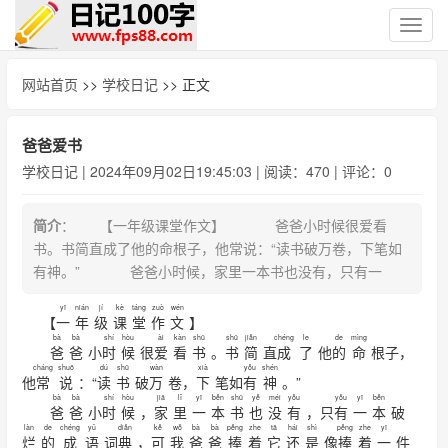
切
换
导
网站首页
>>
学校日记
>> 正文
航
爸爸爱书
学校日记
| 2024年09月02日19:45:03 | 阅读：470 | 评论：0
简介
： 【一年级课堂作文】 爸爸小时候很爱看
书。书简直成了他的命根子，他常说：“读书破万卷，下笔如
有神。” 爸爸小时候，家里一本书也没有，只有一
yī
nián
jí
kè
táng
zuò
wén
【
一
年
级
课
堂
作
文
】
bà
bà
shí
hòu
ài
kàn
shū
shū
jiǎn
chéng
le
de
mìng
爸
爸
小
时
候
很
爱
看
书
。
书
简
直
成
了
他
的
命
根子，
cháng
shuō
dú
shū
wàn
xià
yǒu
shén
他
常
说
：“
读
书
破
万
卷，
下
笔如
有
神
。”
bà
bà
shí
hòu
jiā
lǐ
yī
běn
shū
yě
méi
yǒu
yǒu
yī
běn
爸
爸
小
时
候
，
家
里
一
本
书
也
没
有
，只
有
一
本
破
làn
de
chéng
yǔ
diǎn
kě
wǒ
bà
bà
pěng
zhe
tā
hái
shì
pěng
zhe
yī
烂
的
成
语
词
典
，
可
我
爸
爸
捧
着
它
还
是
像
捧
着
一
件