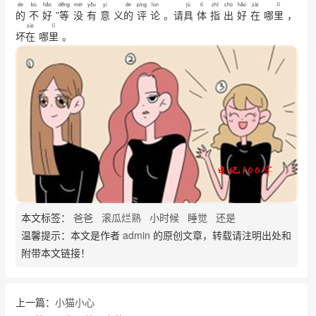
de
bù
hǎo
děng
méi
yǒu
yì
de
píng
lùn
jù
tǐ
zhǐ
chū
hǎo
zài
lǐ
的
不
好
”
等
没
有
意
义
的
评
论
。请
具
体
指
出
好
在
哪
里
，
zài
lǐ
坏
在
哪
里
。
本文标签：
爸爸
滚瓜烂熟
小时候
睡觉
还是
温馨提示：本文是作者
admin
的原创文章，转载请注明出处和
附带本文链接！
上一篇：
小猫小心