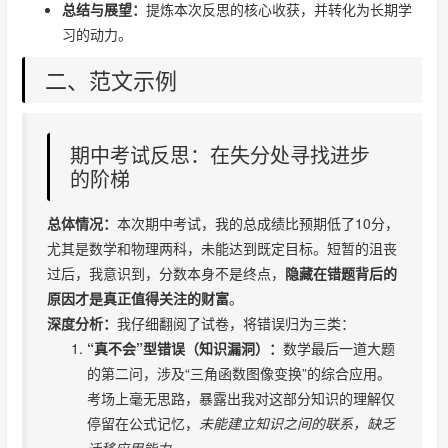
总结与展望：
提炼本次反思的核心收获，并转化为长期学
习的动力。
二、范文示例
期中考试反思：在失分处寻找进步
的阶梯
总体情况：
本次期中考试，我的总成绩比预期低了10分，
尤其是数学和物理两科，未能达到既定目标。短暂的沮丧
过后，我意识到，分数本身不是终点，
隐藏在错题背后的
原因才是真正值得关注的财富
。
深度分析：
我仔细翻阅了试卷，将错误归为三类：
“真不会”型错误（知识漏洞）：
数学最后一道大题
的第二问，涉及“三角函数图像变换”的综合应用。
考场上毫无思路，暴露出我对这部分知识的理解仅
停留在公式记忆，
未能建立知识之间的联系，缺乏
迁移应用能力
。