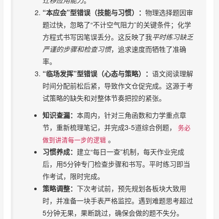
“本应会”型错误（技能与习惯）：
物理选择题因审
题过快，忽略了“不计空气阻力”的关键条件；化学
方程式书写因笔误丢分。这反映了我
平时练习缺乏
严谨的步骤和检查习惯
，追求速度而牺牲了准确
率。
“临场发挥”型错误（心态与策略）：
语文阅读理解
时间分配前松后紧，导致作文仓促完成。这源于考
试策略的缺失和对整体节奏把控的紧张。
知识查漏：
本周内，针对三角函数和力学重点章
节，重新梳理笔记，并完成3-5道综合例题，
务必
。
做到讲清每一步的逻辑
习惯养成：
建立“每日一查”机制，每天作业完成
后，用5分钟专门检查步骤和书写。平时练习即当
作考试，限时完成。
策略调整：
下次考试前，预先规划各板块大致用
时，并准备一块手表严格监控。遇到难题思考超过
5分钟无果，果断跳过，确保会做的题不失分。