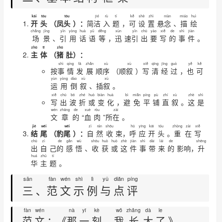
kāi
tóu
tóu
jié
rù
tí
kě
shè
zhì
niàn
miáo
huì
开
头
（凤
头
）：
简
洁
入
题
，
可
设
置
悬
念
、
描
绘
chǎng
jǐng
yǐn
yòng
huà
yǔ
děng
xùn
yǐn
chū
yào
xiě
de
shì
jiàn
场
景
、
引
用
话
语
等
，
迅
速
引
出
要
写
的
事
件
。
zhǔ
tǐ
zhū
主
体
（
猪
肚）：
shì
qíng
fā
zhǎn
xù
xù
xiě
qīng
jīng
guò
yě
kě
按
事
情
发
展
顺
序
（顺
叙
）
写
清
经
过
，
也
可
yùn
yòng
dào
xù
xù
运
用
倒
叙
、插
叙
。
xiě
chū
bō
zhé
huò
biàn
huà
bì
miǎn
píng
pù
zhí
xù
zhè
shì
写
出
波
折
或
变
化
，
避
免
平
铺
直
叙
。
这
是
wén
zhāng
de
xuè
ròu
zài
文
章
的
“
血
肉
”所
在
。
jié
wěi
wěi
zì
rán
shōu
hū
yīng
kāi
tóu
zhòng
zài
xiě
结
尾
（豹
尾
）：
自
然
收
束，
呼
应
开
头
。
重
在
写
chū
zì
de
gǎn
wù
shōu
huò
huò
zhè
jiàn
shì
dài
lái
de
shēng
出
自
己
的
感
悟
、
收
获
或
这
件
事
带
来
的
影响，
升
huá
zhǔ
tí
华
主
题
。
sān
fàn
wén
shì
lì
yǔ
diǎn
píng
三
、
范
文
示
例
与
点
评
fàn
wén
nà
yī
kè
wǒ
zhǎng
dà
le
范
文
：《
那
一
刻
，
我
长
大
了
》