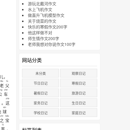
游玩北戴河作文
水上飞机作文
做直升飞机模型作文
关于烧菜的作文
快乐的寒假作文200字
他这样做不对
师生情作文200字
老师我想对你说作文100字
网站分类
未分类
观察日记
儿，
lǎo
fù
节日日记
寒假日记
老
父
ng
chē
暑假日记
旅游日记
公
车
zhè
。
这
家务日记
生日日记
qiú
地
球
学校日记
家庭日记
zhī
bǎo
之
宝
lǜ
率
，
标签列表