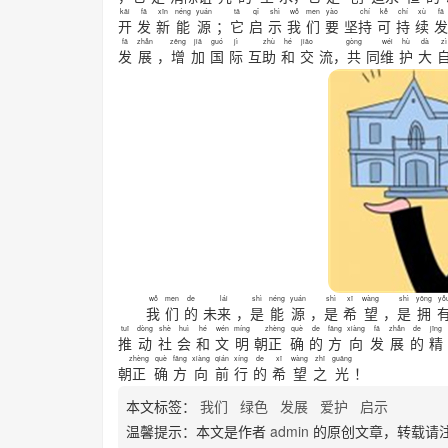
kāi
fā
xīn
néng
yuán
tā
qǐ
shì
wǒ
men
yào
chí
kě
chí
xù
fā
开
发
新
能
源
；
它
启
示
我
们
要
坚
持
可
持
续
发
fā
zhǎn
zēng
jiā
guó
jì
zhù
hé
jiāo
gòng
wéi
hù
dà
zì
发
展
，
增
加
国
际
互
助
和
交
流，
共
同
维
护
大
wǒ
men
de
lái
shì
néng
yuán
shì
xī
wàng
shì
yōng
yǒ
我
们
的
未
来
，
是
能
源
，
是
希
望
，
是
拥
tuī
dòng
shè
huì
hé
wén
míng
zhèng
què
de
fāng
xiàng
fā
zhǎn
de
jīng
推
动
社
会
和
文
明
朝
正
确
的
方
向
发
展
的
精
zhèng
què
fāng
xiàng
qián
xíng
de
xī
wàng
zhī
guāng
朝
正
确
方
向
前
行
的
希
望
之
光
！
本文标签：
我们
绿色
发展
爱护
启示
温馨提示：本文是作者
admin
的原创文章，转载请