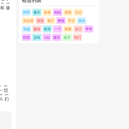
hé
xié
和
谐
同学
春天
弟弟
妈妈
爸爸
日记
读后感
美丽
我们
寒假
作文
快乐
年级
暑假
老师
一个
观察
自己
爷爷
奶奶
没有
100
描写
关于
他们
yī
qiè
一
切
rén
men
人
们