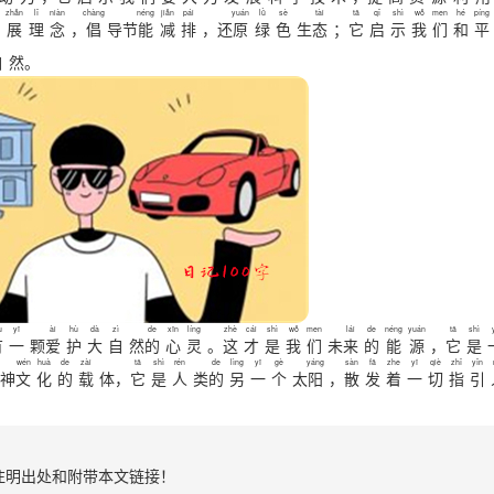
zhǎn
lǐ
niàn
chàng
néng
jiǎn
pái
yuán
lǜ
sè
tài
tā
qǐ
shì
wǒ
men
hé
píng
展
理
念
，
倡
导节
能
减
排
，还
原
绿
色
生
态
；
它
启
示
我
们
和
平
自
然。
u
yī
ài
hù
dà
zì
de
xīn
líng
zhè
cái
shì
wǒ
men
lái
de
néng
yuán
tā
shì
有
一
颗
爱
护
大
自
然
的
心
灵
。
这
才
是
我
们
未
来
的
能
源
，
它
是
wén
huà
de
zài
tā
shì
rén
de
lìng
yī
gè
yáng
sàn
fā
zhe
yī
qiè
zhǐ
yǐn
神
文
化
的
载
体，
它
是
人
类
的
另
一
个
太
阳
，
散
发
着
一
切
指
引
注明出处和附带本文链接！