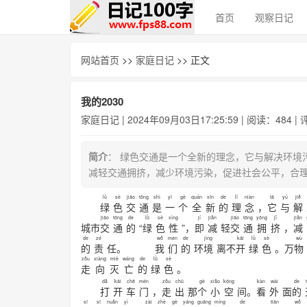
首页
观察日记
网站首页
>>
家庭日记
>> 正文
我的2030
家庭日记
| 2024年09月03日17:25:59 | 阅读：484 |
简介
： 绿色交通是一个全新的理念，它与解决环境
减轻交通拥挤，减少环境污染，促进社会公平，
lǜ
sè
jiāo
tōng
shì
yī
gè
quán
xīn
de
lǐ
niàn
tā
yǔ
jiě
绿
色
交
通
是
一
个
全
新
的
理
念
，
它
与
解
jiāo
tōng
de
lǜ
sè
xìng
jí
jiǎn
jiāo
tōng
yōng
jǐ
jiǎn
城市
交
通
的
“
绿
色
性
”，
即
减
轻
交
通
拥
挤
，
减
de
zé
wǒ
men
de
jìng
kāi
lǜ
sè
wù
的
责
任。
我
们
的
环
境
离不
开
绿
色
。万
物
zǒu
xiàng
miè
wáng
de
lǜ
sè
走
向
灭
亡
的
绿
色
。
dǎ
kāi
chē
mén
zǒu
chū
gè
xiǎo
kōng
kàn
wài
de
打
开
车
门
，
走
出
那
个
小
空
间。
看
外
面
的
sī
sī
nuǎn
yì
zài
zhè
gè
yáng
guāng
míng
de
tiān
wǒ