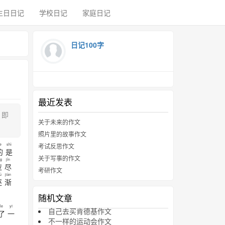
生日日记
学校日记
家庭日记
日记100字
最近发表
，即
关于未来的作文
照片里的故事作文
e
shì
考试反思作文
的
是
关于写事的作文
ng
jǐn
应
尽
考研作文
ú
jiàn
逐
渐
随机文章
le
yī
自己去买肯德基作文
了
一
不一样的运动会作文