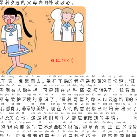
带
着
久
违
的
父
母
去
野
外
散
散
心
。
chē
chuāng
dào
tuì
ér
qù
zuò
zài
chē
de
lǎo
mǔ
qīn
hé
de
huí
yì
dào
wá
过
车
窗
，
倒
退
而
去
。
坐
在
车
后
的
老
母
亲
和
蔼
的
回
忆
道
：“
娃
kàn
dào
yǒu
rén
hù
lán
kě
shì
xiàn
zài
zhè
zhǒng
qíng
kuàng
dōu
le
wǒ
kàn
zhe
看
到
有
人
跨
护
栏
，
可
是
现
在
这
种
情
况
都
消失
了
。”
我
看
着
dōu
yǒu
ài
hù
jìng
de
yì
shí
le
kàn
zhe
liǎng
piān
de
lù
rén
yǐ
dào
lù
de
gō
都
有
爱
护
环
境
的
意
识
了
。”
看
着
两
篇
的
路
人
以
及
道
路
间
的
wǒ
jué
dào
de
miào
xiàn
zài
rén
men
de
yì
shí
dōu
yǐ
jīng
péi
yǎng
chū
lái
le
，
我
感
觉
到
非常
的
美
妙
。
现
在
人
们
的
意
识
都
已
经
培
养
出
来
了
yǐ
guān
xīn
tā
zhè
shì
wǒ
men
měi
gè
rén
dōu
yīng
zuò
dào
de
shì
qíng
dì
以
及
关
心
他
，
这
是
我
们
每
个
人
都
应
该
做
到
的
事
情
。
de
lǜ
sè
néng
yuán
tā
shì
de
cái
què
shì
zhēn
zhēn
zhèng
zhèng
de
的
“
绿
色
能
源
”，
它
不
是
金钱
的
财
富，
却
是
真
真
正
正
的
无价
dòng
lì
tā
qǐ
shì
wǒ
men
yào
dà
lì
fā
zhǎn
kē
xué
jì
shù
tí
gāo
zī
yuán
lì
yòng
动
力
，
它
启
示
我
们
要
大
力
发
展
科
学
技
术
，
提
高
资
源
利
用