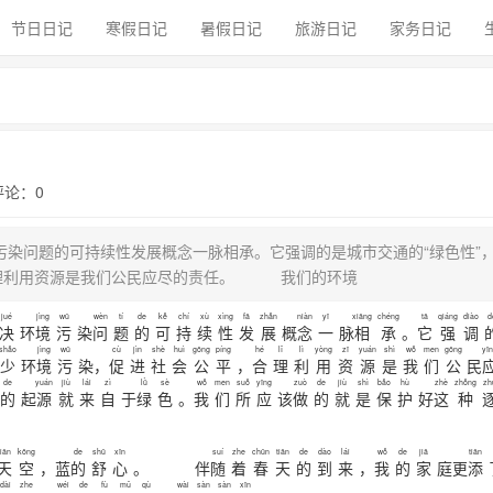
节日日记
寒假日记
暑假日记
旅游日记
家务日记
 评论：0
污染问题的可持续性发展概念一脉相承。它强调的是城市交通的“绿色性”
合理利用资源是我们公民应尽的责任。 我们的环境
jué
jìng
wū
wèn
tí
de
kě
chí
xù
xìng
fā
zhǎn
niàn
yī
xiāng
chéng
tā
qiáng
diào
d
决
环
境
污
染
问
题
的
可
持
续
性
发
展
概
念
一
脉
相
承
。
它
强
调
shǎo
jìng
wū
cù
jìn
shè
huì
gōng
píng
hé
lǐ
lì
yòng
zī
yuán
shì
wǒ
men
gōng
yī
少
环
境
污
染，
促
进
社
会
公
平
，
合
理
利
用
资
源
是
我
们
公
民
de
yuán
jiù
lái
zì
lǜ
sè
wǒ
men
suǒ
yīng
zuò
de
jiù
shì
bǎo
hù
zhè
zhǒng
zh
的
起
源
就
来
自
于
绿
色
。
我
们
所
应
该
做
的
就
是
保
护
好
这
种
tiān
kōng
de
shū
xīn
suí
zhe
chūn
tiān
de
dào
lái
wǒ
de
jiā
tiān
天
空
，蓝
的
舒
心
。 伴
随
着
春
天
的
到
来
，
我
的
家
庭更
添
dài
zhe
wéi
de
fù
mǔ
qù
wài
sàn
sàn
xīn