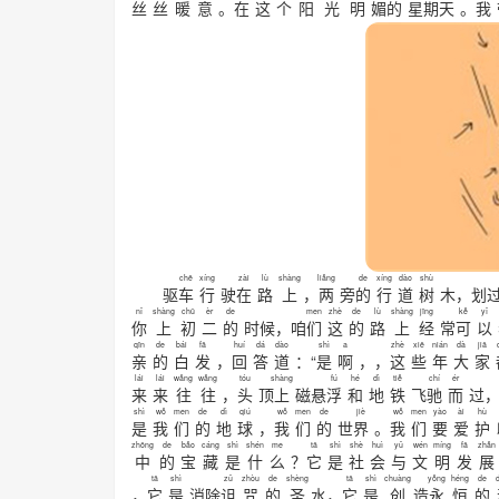
丝
丝
暖
意
。
在
这
个
阳
光
明
媚
的
星期
天
。
我
chē
xíng
zài
lù
shàng
liǎng
de
xíng
dào
shù
驱
车
行
驶
在
路
上
，
两
旁
的
行
道
树
木，划
nǐ
shàng
chū
èr
de
men
zhè
de
lù
shàng
jīng
kě
yǐ
你
上
初
二
的
时候，咱
们
这
的
路
上
经
常
可
以
qīn
de
bái
fā
huí
dá
dào
shì
a
zhè
xiē
nián
dà
jiā
亲
的
白
发
，
回
答
道
：“
是
啊
，，
这
些
年
大
家
lái
lái
wǎng
wǎng
tóu
shàng
fú
hé
dì
tiě
chí
ér
来
来
往
往
，
头
顶
上
磁悬
浮
和
地
铁
飞
驰
而
过
shì
wǒ
men
de
dì
qiú
wǒ
men
de
jiè
wǒ
men
yào
ài
hù
是
我
们
的
地
球
，
我
们
的
世
界
。
我
们
要
爱
护
zhōng
de
bǎo
cáng
shì
shén
me
tā
shì
shè
huì
yǔ
wén
míng
fā
zhǎn
中
的
宝
藏
是
什
么
？
它
是
社
会
与
文
明
发
展
tā
shì
zǔ
zhòu
de
shèng
tā
shì
chuàng
yǒng
héng
de
，
它
是
消除
诅
咒
的
圣
水，
它
是
创
造
永
恒
的