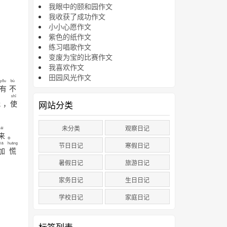
我眼中的颐和园作文
我收获了成功作文
小小心愿作文
紫色的纸作文
练习唱歌作文
变废为宝的比赛作文
我喜欢作文
田园风光作文
yǒu
bù
有
不
shǐ
我
，
使
网站分类
未分类
观察日记
lái
来
。
jiā
huāng
节日日记
寒假日记
加
慌
暑假日记
旅游日记
家务日记
生日日记
学校日记
家庭日记
标签列表