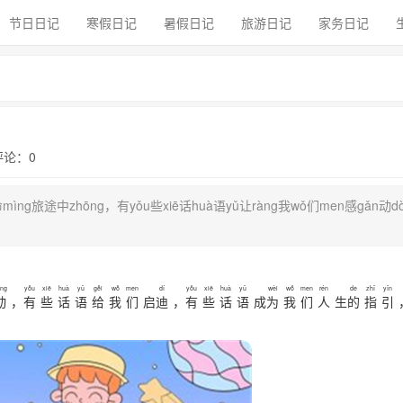
节日日记
寒假日记
暑假日记
旅游日记
家务日记
 评论：0
mìng旅途中zhōng，有yǒu些xiē话huà语yǔ让ràng我wǒ们men感gǎn动d
ng
yǒu
xiē
huà
yǔ
gěi
wǒ
men
dí
yǒu
xiē
huà
yǔ
wèi
wǒ
men
rén
de
zhǐ
yǐn
动
，
有
些
话
语
给
我
们
启
迪
，
有
些
话
语
成
为
我
们
人
生
的
指
引