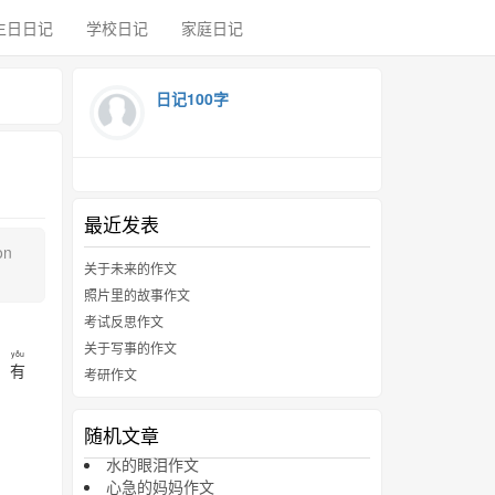
生日日记
学校日记
家庭日记
日记100字
最近发表
òn
关于未来的作文
照片里的故事作文
考试反思作文
关于写事的作文
yǒu
，
有
考研作文
随机文章
水的眼泪作文
心急的妈妈作文