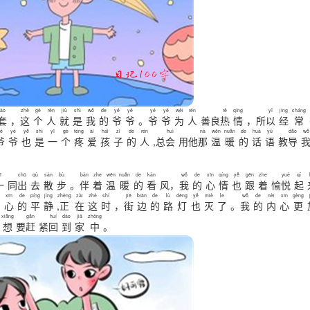
tào
zhè
gè
rén
jiù
shì
wǒ
de
yé
yé
yé
yé
wèi
rén
rè
qíng
yǐ
jīng
cháng
套
，
这
个
人
就
是
我
的
爷
爷
。
爷
爷
为
人
善良
热
情
，所
以
经
常
é
yé
yě
shì
yī
gè
téng
ài
hái
zi
de
rén
huì
nà
wēn
nuǎn
de
huà
yǔ
dǎo
wǒ
爷
爷
也
是
一
个
疼
爱
孩
子
的
人
,总
会
用他
那
温
暖
的
话
语
教
导
ī
chū
qù
sàn
bù
bàn
zhe
wēn
nuǎn
de
kàn
wǒ
de
xīn
qíng
yě
gēn
zhe
yuè
qǐ
一
同
出
去
散
步
。
伴
着
温
暖
的
看
风，
我
的
心
情
也
跟
着
愉
悦
起
xīn
de
píng
jìng
zhèng
zài
zhè
shí
jiē
biān
de
lù
dēng
yě
miè
le
wǒ
de
nèi
xīn
gèng
内
心
的
平
静
,
正
在
这
时
，
街
边
的
路
灯
也
灭
了
。
我
的
内
心
更
xiǎng
gǎn
huí
dào
jiā
zhōng
，
想
要
赶
紧
回
到
家
中
。