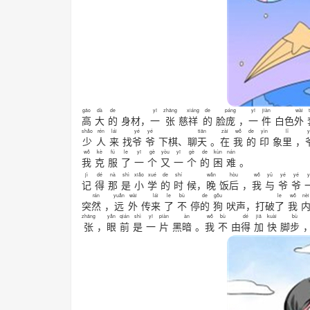
gāo
dà
de
yī
zhāng
xiáng
de
páng
yī
jiàn
wài
高
大
的
身材，
一
张
慈
祥
的
脸
庞
，
一
件
白色
外
shǎo
rén
lái
yé
yé
tiān
zài
wǒ
de
yìn
lǐ
y
少
人
来
找
爷
爷
下棋、聊
天
。
在
我
的
印
象
里
，
wǒ
kè
fú
le
yī
gè
yòu
yī
gè
de
kùn
nán
我
克
服
了
一
个
又
一
个
的
困
难
。
jì
dé
nà
shì
xiǎo
xué
de
shí
wǎn
hòu
wǒ
yǔ
yé
yé
y
记
得
那
是
小
学
的
时
候，
晚
饭
后
，
我
与
爷
爷
rán
yuǎn
wài
lái
le
bù
de
gǒu
le
wǒ
nèi
突
然
，
远
外
传
来
了
不
停
的
狗
吠声，打破
了
我
zhāng
yǎn
qián
shì
yī
piàn
àn
wǒ
bù
dé
jiā
kuài
bù
张
，
眼
前
是
一
片
黑
暗
。
我
不
由
得
加
快
脚
步