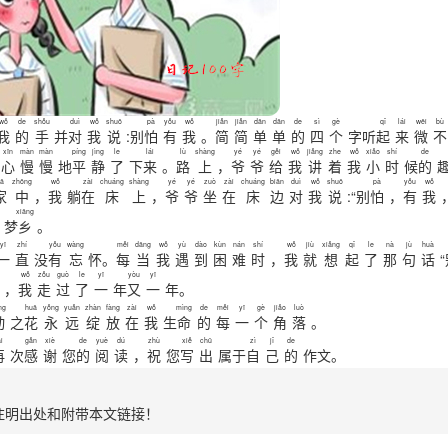
wǒ
de
shǒu
duì
wǒ
shuō
pà
yǒu
wǒ
jiǎn
jiǎn
dān
dān
de
sì
gè
qǐ
lái
wēi
bù
我
的
手
并
对
我
说
:别
怕
有
我
。
简
简
单
单
的
四
个
字听
起
来
微
不
xīn
màn
màn
píng
jìng
le
lái
lù
shàng
yé
yé
gěi
wǒ
jiǎng
zhe
wǒ
xiǎo
shí
de
心
慢
慢
地
平
静
了
下
来
。
路
上
，
爷
爷
给
我
讲
着
我
小
时
候
的
iā
zhōng
wǒ
zài
chuáng
shàng
yé
yé
zuò
zài
chuáng
biān
duì
wǒ
shuō
pà
yǒu
wǒ
家
中
，
我
躺
在
床
上
，
爷
爷
坐
在
床
边
对
我
说
:“别
怕
，
有
我
xiāng
梦
乡
。
yī
zhí
yǒu
wàng
měi
dāng
wǒ
yù
dào
kùn
nán
shí
wǒ
jiù
xiǎng
qǐ
le
nà
jù
huà
一
直
没
有
忘
怀。
每
当
我
遇
到
困
难
时
，
我
就
想
起
了
那
句
话
wǒ
zǒu
guò
le
yī
yòu
yī
，
我
走
过
了
一
年
又
一
年。
ng
huā
yǒng
yuǎn
zhàn
fàng
zài
wǒ
mìng
de
měi
yī
gè
jiǎo
luò
动
之
花
永
远
绽
放
在
我
生
命
的
每
一
个
角
落
。
i
gǎn
xiè
de
yuè
dú
zhù
xiě
chū
zì
jǐ
de
再
次
感
谢
您
的
阅
读
，
祝
您
写
出
属于
自
己
的
作文。
注明出处和附带本文链接！