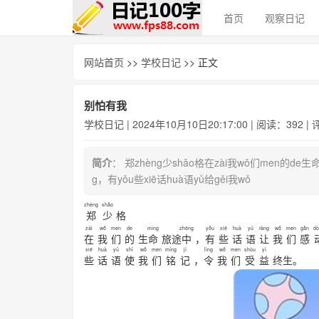
首页
观察日记
网站首页
>>
学校日记
>> 正文
别怕有我
学校日记
| 2024年10月10日20:17:00 | 阅读：392 |
简介
： 郑zhèng少shǎo格在zài我wǒ们men的de生命
g，有yǒu些xiē话huà语yǔ给gěi我wǒ
zhèng
shǎo
郑
少
格
zài
wǒ
men
de
mìng
zhōng
yǒu
xiē
huà
yǔ
ràng
wǒ
men
gǎn
dò
在
我
们
的
生
命
旅途
中
，
有
些
话
语
让
我
们
感
xiē
huà
yǔ
shǐ
wǒ
men
míng
jì
lìng
wǒ
men
shòu
yì
些
话
语
使
我
们
铭
记
，
令
我
们
受
益
终生。