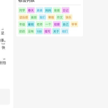
同学
春天
弟弟
妈妈
爸爸
日记
读后感
美丽
我们
寒假
作文
快乐
年级
暑假
老师
一个
观察
自己
爷爷
zú
奶奶
没有
100
描写
关于
他们
足
趣事。
kuài
，
快
pà
“别
怕