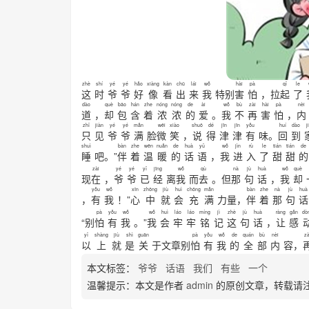
zhè
shí
yé
yé
hǎo
xiàng
kàn
chū
lái
wǒ
hài
pà
qǐ
le
这
时
爷
爷
好
像
看
出
来
我
特别
害
怕
，拉
起
了
dào
què
bāo
hán
zhe
nóng
nóng
de
ài
wǒ
bù
zài
hài
pà
nèi
道
，
却
包
含
着
浓
浓
的
爱
。
我
不
再
害
怕
，
内
zhǐ
jiàn
yé
yé
mǎn
wēi
xiào
shuō
dé
jīn
jīn
yǒu
huí
dào
j
只
见
爷
爷
满
脸
微
笑
，
说
得
津
津
有
味。
回
到
shuì
bàn
zhe
wēn
nuǎn
de
huà
yǔ
wǒ
jìn
rù
le
tián
tián
de
睡
吧。”
伴
着
温
暖
的
话
语
，
我
进
入
了
甜
甜
的
zài
yé
yé
yǐ
jīng
wǒ
qù
nà
jù
huà
wǒ
què
现
在
，
爷
爷
已
经
离
我
而
去
。但
那
句
话
，
我
却
yǒu
wǒ
xīn
zhōng
jiù
huì
chōng
mǎn
bàn
zhe
nà
jù
huà
，
有
我
！”
心
中
就
会
充
满
力量，
伴
着
那
句
话
pà
yǒu
wǒ
wǒ
huì
láo
láo
míng
jì
zhè
jù
huà
ràng
gǎn
dò
“别
怕
有
我
。”
我
会
牢
牢
铭
记
这
句
话
，
让
感
yǐ
shàng
jiù
shì
guān
pà
yǒu
wǒ
de
quán
bù
nèi
zà
以
上
就
是
关
于文章别
怕
有
我
的
全
部
内
容，
本文标签：
爷爷
话语
我们
有些
一个
温馨提示：本文是作者
admin
的原创文章，转载请