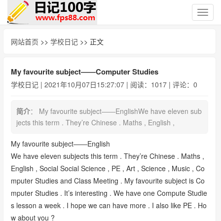
切
换
导
网站首页
>>
学校日记
>> 正文
航
My favourite subject――Computer Studies
学校日记
| 2021年10月07日15:27:07 | 阅读：1017 | 评论：0
简介
： My favourite subject――EnglishWe have eleven sub
jects this term . They’re Chinese . Maths , English ,
My favourite subject――English
We have eleven subjects this term . They’re Chinese . Maths ,
English , Social Social Science , PE , Art , Science , Music , Co
mputer Studies and Class Meeting . My favourite subject is Co
mputer Studies . It’s interesting . We have one Compute Studie
s lesson a week . I hope we can have more . I also like PE . Ho
w about you ?