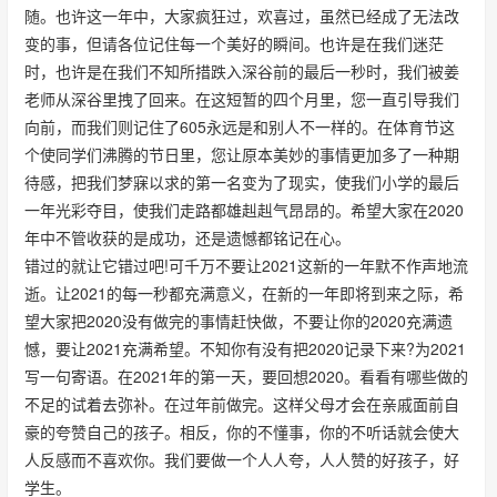
随。也许这一年中，大家疯狂过，欢喜过，虽然已经成了无法改
变的事，但请各位记住每一个美好的瞬间。也许是在我们迷茫
时，也许是在我们不知所措跌入深谷前的最后一秒时，我们被姜
老师从深谷里拽了回来。在这短暂的四个月里，您一直引导我们
向前，而我们则记住了605永远是和别人不一样的。在体育节这
个使同学们沸腾的节日里，您让原本美妙的事情更加多了一种期
待感，把我们梦寐以求的第一名变为了现实，使我们小学的最后
一年光彩夺目，使我们走路都雄赳赳气昂昂的。希望大家在2020
年中不管收获的是成功，还是遗憾都铭记在心。
错过的就让它错过吧!可千万不要让2021这新的一年默不作声地流
逝。让2021的每一秒都充满意义，在新的一年即将到来之际，希
望大家把2020没有做完的事情赶快做，不要让你的2020充满遗
憾，要让2021充满希望。不知你有没有把2020记录下来?为2021
写一句寄语。在2021年的第一天，要回想2020。看看有哪些做的
不足的试着去弥补。在过年前做完。这样父母才会在亲戚面前自
豪的夸赞自己的孩子。相反，你的不懂事，你的不听话就会使大
人反感而不喜欢你。我们要做一个人人夸，人人赞的好孩子，好
学生。