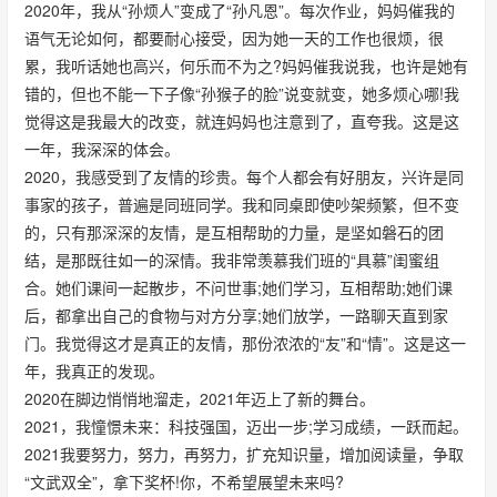
2020年，我从“孙烦人”变成了“孙凡恩”。每次作业，妈妈催我的
语气无论如何，都要耐心接受，因为她一天的工作也很烦，很
累，我听话她也高兴，何乐而不为之?妈妈催我说我，也许是她有
错的，但也不能一下子像“孙猴子的脸”说变就变，她多烦心哪!我
觉得这是我最大的改变，就连妈妈也注意到了，直夸我。这是这
一年，我深深的体会。
2020，我感受到了友情的珍贵。每个人都会有好朋友，兴许是同
事家的孩子，普遍是同班同学。我和同桌即使吵架频繁，但不变
的，只有那深深的友情，是互相帮助的力量，是坚如磐石的团
结，是那既往如一的深情。我非常羡慕我们班的“具慕”闺蜜组
合。她们课间一起散步，不问世事;她们学习，互相帮助;她们课
后，都拿出自己的食物与对方分享;她们放学，一路聊天直到家
门。我觉得这才是真正的友情，那份浓浓的“友”和“情”。这是这一
年，我真正的发现。
2020在脚边悄悄地溜走，2021年迈上了新的舞台。
2021，我憧憬未来：科技强国，迈出一步;学习成绩，一跃而起。
2021我要努力，努力，再努力，扩充知识量，增加阅读量，争取
“文武双全”，拿下奖杯!你，不希望展望未来吗?