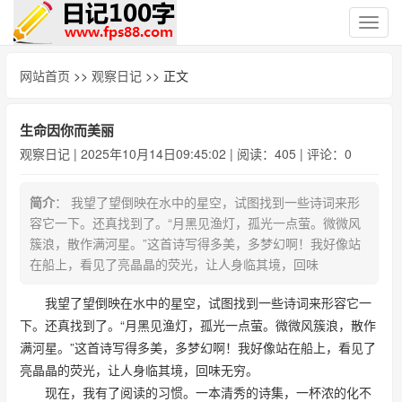
切
换
导
网站首页
>>
观察日记
>> 正文
航
生命因你而美丽
观察日记
| 2025年10月14日09:45:02 | 阅读：405 | 评论：0
简介
： 我望了望倒映在水中的星空，试图找到一些诗词来形
容它一下。还真找到了。“月黑见渔灯，孤光一点萤。微微风
簇浪，散作满河星。”这首诗写得多美，多梦幻啊！我好像站
在船上，看见了亮晶晶的荧光，让人身临其境，回味
我望了望倒映在水中的星空，试图找到一些诗词来形容它一
下。还真找到了。“月黑见渔灯，孤光一点萤。微微风簇浪，散作
满河星。”这首诗写得多美，多梦幻啊！我好像站在船上，看见了
亮晶晶的荧光，让人身临其境，回味无穷。
现在，我有了阅读的习惯。一本清秀的诗集，一杯浓的化不