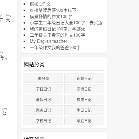
假如...作文
红楼梦读后感100字以下
借景抒情的作文100字
yì
cháng
异
常
小学生二年级日记大全100字：去买鱼
我的暑假日记100字：学游泳
二年级关于春天的作文100字
My English teacher
一年级作文我的爸爸100字
hǎi
海
。
网站分类
未分类
观察日记
节日日记
寒假日记
暑假日记
旅游日记
gōng
家务日记
生日日记
的
公
学校日记
家庭日记
标签列表