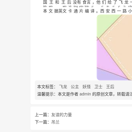
国
王
和
王
后
没
有
食
言
，
他
们
给
了
飞
龙
běn
wén
wén
kǎ
tōng
piàn
biān
yì
xī
ān
xī
yī
lù
xiǎ
本
文
据英
文
卡
通
片
编
译
。
西
安
西
一
路
本文标签：
飞龙
公主
妖怪
卫士
王后
温馨提示：本文是作者
admin
的原创文章，转载请
上一篇：
友谊的力量
下一篇：
吊兰