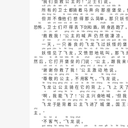
“
我
们
会
救
公
主
的
！”
卫
士
们
说
。
suǒ
yǒu
de
wèi
shì
qí
zhe
mǎ
bēn
xiàng
nà
zuò
bǎo
lěi
所
有
的
卫
士
都
骑
着
马
奔
向
那
座
堡
垒
，
dàn
bìng
bù
tā
men
xiǎng
dé
nà
me
dān
nà
zhǐ
yāo
gu
但
并
不
像
他
们
想
得
那
么
简
单
。
那
只
妖
bù
wèi
shì
men
xià
dé
diū
hé
zhuǎn
táo
le
恐
怖
，
卫
士
们
吓
得
丢
下剑
和
盾，
转
身
逃
跑
了
jiù
jiù
wǒ
gōng
zhǔ
de
hǎn
shēng
réng
rán
hěn
qī
liáng
“
救
救
我
！”
公
主
的
喊
声
仍
然
很
凄
凉
yī
tiān
yī
zhǐ
shàn
liáng
de
fēi
lóng
fēi
guò
yāo
guài
de
bǎo
一
天
，
一
只
善
良
的
飞
龙
飞
过
妖
怪
的
堡
yāo
guài
jiàn
le
fēi
lóng
yòu
fèn
nù
dì
hǒu
jiào
nà
fēi
ló
妖
怪
见
了
飞
龙
，
又
愤
怒
地
吼
叫
。
那
飞
rán
hòu
tā
dǎ
kāi
bǎo
lěi
de
shuō
gōng
zhǔ
gēn
wǒ
lái
然
后
，
它
打
开
堡
垒
的
门
说
：“
公
主
，
跟
我
来
xiè
xiè
nǐ
jiù
le
wǒ
gōng
zhǔ
jī
dòng
dì
shuō
“
谢
谢
你
救
了
我
！”
公
主
激
动
地
说
。
zūn
jìng
de
gōng
zhǔ
bù
kè
qì
fēi
lóng
shuō
“
尊
敬
的
公
主
，
不
用
客
气
。”
飞
龙
说
。
fēi
lóng
ràng
gōng
zhǔ
qí
zài
tā
de
bèi
shàng
fēi
shàng
tiān
le
飞
龙
让
公
主
骑
在
它
的
背
上
，
飞
上
天
a
wǒ
néng
fēi
le
gōng
zhǔ
xìng
dì
hǎn
dàn
wǒ
“
啊
，
我
能
飞
了
！”
公
主
兴
奋
地
喊
，“
但
我
fēi
lóng
shì
bèi
zhe
gōng
zhǔ
fēi
le
chéng
bǎo
guó
wáng
飞
龙
于
是
背
着
公
主
飞
进
了
城
堡
。
国
王
zhǔ
主
。”
bù
kè
qì
fēi
lóng
shuō
“
不
客
气
。”
飞
龙
说
。
guó
wáng
hé
wáng
hòu
yǒu
yán
tā
men
gěi
le
fēi
lóng
y