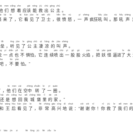
tā
men
xiǎng
zhe
gāi
néng
jiù
chū
gōng
zhǔ
他
们
想
着
应
该
能
救
出
公
主
。
ài
lái
le
tā
kàn
jiàn
le
wèi
shì
hěn
fèn
nù
yī
shēng
hǒu
jiào
nà
hǒu
shēng
怪
来
了
，
它
看
见
了
卫
士
，
很
愤
怒
，
一
声
疯狂
吼
叫
。
那
吼
声
。
。
lěi
tīng
jiàn
le
gōng
zhǔ
qī
liáng
de
jiào
shēng
垒
，
听
见
了
公
主
凄
凉
的
叫
声
。
ng
yī
diǎn
yě
bù
tā
lián
pēn
chū
yī
gǔ
gǔ
yàn
bǎ
yāo
guài
le
dà
龙
一
点
也
不
惧怕，
它
连
续
喷
出
一
股
股
火
焰
，
把
妖
怪
逼进
了
大
ba
bù
yào
吧
，
不
要
怕。”
tā
men
zài
zhōng
zhuǎn
le
yī
quān
了
，
他
们
在
空
中
转
了
一
圈
。
hái
shì
xiǎng
huí
wǒ
chéng
bǎo
lǐ
de
jiā
还
是
想
回
我
城
堡
里
的
家
。”
hé
wáng
hòu
kàn
jiàn
le
fēi
cháng
gāo
xìng
dì
shuō
xiè
xiè
nǐ
nǐ
jiù
le
wǒ
men
de
和
王
后
看
见
了
，
非
常
高
兴
地
说
：“
谢
谢
你
！
你
救
了
我
们
ī
bāo
jīn
zi
fēi
lóng
jiù
fēi
zǒu
le