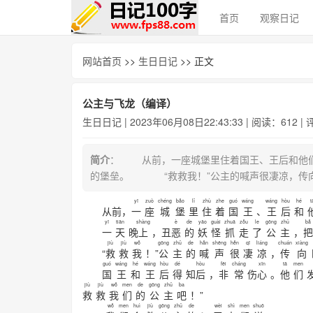
首页
观察日记
网站首页
>>
生日日记
>> 正文
公主与飞龙（编译）
生日日记
| 2023年06月08日22:43:33 | 阅读：612 |
简介
： 从前，一座城堡里住着国王、王后和他
的堡垒。 “救救我！”公主的喊声很凄凉，
yī
zuò
chéng
bǎo
lǐ
zhù
zhe
guó
wáng
wáng
hòu
hé
t
从前，
一
座
城
堡
里
住
着
国
王
、
王
后
和
yī
tiān
shàng
è
de
yāo
guài
zhuā
zǒu
le
gōng
zhǔ
bǎ
一
天
晚
上
，丑
恶
的
妖
怪
抓
走
了
公
主
，
把
jiù
jiù
wǒ
gōng
zhǔ
de
hǎn
shēng
hěn
qī
liáng
chuán
xiàng
“
救
救
我
！”
公
主
的
喊
声
很
凄
凉
，
传
向
guó
wáng
hé
wáng
hòu
dé
hòu
fēi
cháng
xīn
tā
men
国
王
和
王
后
得
知
后
，
非
常
伤
心
。
他
们
jiù
jiù
wǒ
men
de
gōng
zhǔ
ba
救
救
我
们
的
公
主
吧
！”
wǒ
men
huì
jiù
gōng
zhǔ
de
wèi
shì
men
shuō