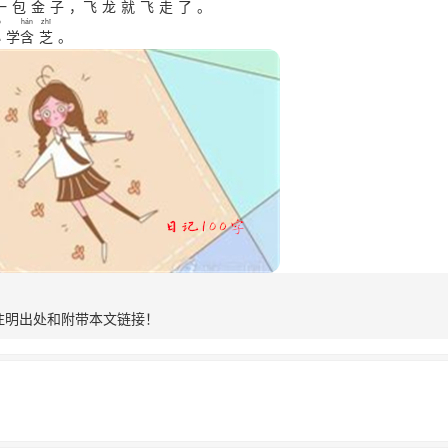
一
包
金
子
，
飞
龙
就
飞
走
了
。
o
hán
zhī
小
学
含
芝
。
注明出处和附带本文链接！