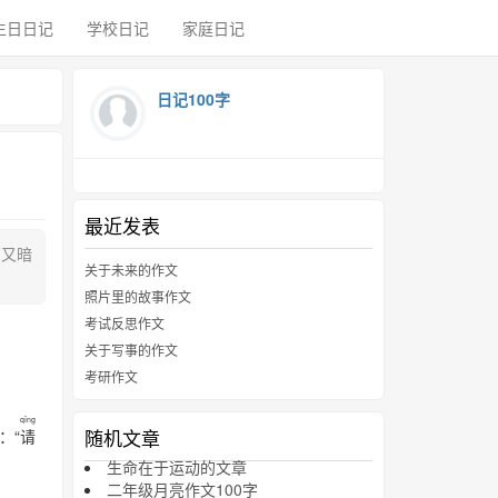
生日日记
学校日记
家庭日记
日记100字
最近发表
又暗
关于未来的作文
照片里的故事作文
考试反思作文
关于写事的作文
考研作文
qǐng
随机文章
：“
请
生命在于运动的文章
二年级月亮作文100字