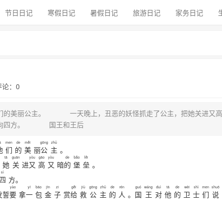
节日日记
寒假日记
暑假日记
旅游日记
家务日记
 评论：0
们的美丽公主。 一天晚上，丑恶的妖怪抓走了公主，把她关进又高
传向四方。 国王和王后
ā
men
de
měi
gōng
zhǔ
他
们
的
美
丽
公
主
。
tā
guān
yòu
gāo
yòu
de
bǎo
lěi
她
关
进
又
高
又
暗
的
堡
垒
。
sì
四
方。
yào
yī
bāo
jīn
zi
gěi
jiù
gōng
zhǔ
de
rén
guó
wáng
duì
tā
de
wèi
shì
men
shuō
发誓
要
拿
一
包
金
子
赏
给
救
公
主
的
人
。
国
王
对
他
的
卫
士
们
说