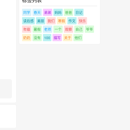
同学
春天
弟弟
妈妈
爸爸
日记
读后感
美丽
我们
寒假
作文
快乐
年级
暑假
老师
一个
观察
自己
爷爷
奶奶
没有
100
描写
关于
他们