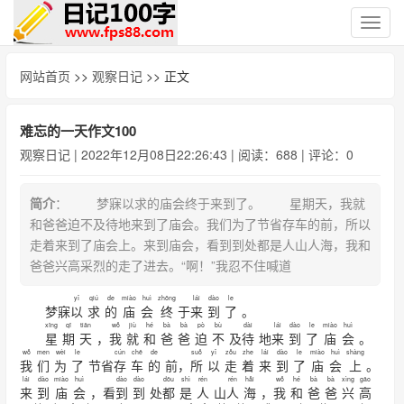
切
换
导
网站首页
>>
观察日记
>> 正文
航
难忘的一天作文100
观察日记
| 2022年12月08日22:26:43 | 阅读：688 | 评论：0
简介
： 梦寐以求的庙会终于来到了。 星期天，我就
和爸爸迫不及待地来到了庙会。我们为了节省存车的前，所以
走着来到了庙会上。来到庙会，看到到处都是人山人海，我和
爸爸兴高采烈的走了进去。“啊！”我忍不住喊道
yǐ
qiú
de
miào
huì
zhōng
lái
dào
le
梦寐
以
求
的
庙
会
终
于
来
到
了
。
xīng
qī
tiān
wǒ
jiù
hé
bà
bà
pò
bù
dài
lái
dào
le
miào
huì
星
期
天
，
我
就
和
爸
爸
迫
不
及
待
地
来
到
了
庙
会
。
wǒ
men
wèi
le
cún
chē
de
suǒ
yǐ
zǒu
zhe
lái
dào
le
miào
huì
shàng
我
们
为
了
节省
存
车
的
前，
所
以
走
着
来
到
了
庙
会
上
。
lái
dào
miào
huì
dào
dào
dōu
shì
rén
rén
hǎi
wǒ
hé
bà
bà
xìng
gāo
来
到
庙
会
，看
到
到
处
都
是
人
山
人
海
，
我
和
爸
爸
兴
高