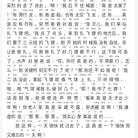
liè
de
zǒu
le
qù
a
wǒ
rěn
bù
zhù
dào
zhēn
shì
le
采
烈
的
走
了
进
去
。“
啊
！”
我
忍
不
住
喊
道
：“
真
是
太美
了
yǒu
xíng
lóng
yǒu
hǎi
dào
yǒu
kōng
fēi
lóng
hái
yǒu
zhēn
！”
有
滑
行
龙
，
有
海
盗
船，也
有
太
空
飞
龙
，
还
有
……
真
shì
yīng
yǒu
yǒu
tū
rán
bà
bà
duì
wǒ
shuō
bǎo
wǒ
men
lái
wán
是
应
有
尽
有
。
突
然
爸
爸
对
我
说
：“
宝
贝儿，
我
们
来
玩
zhā
fēi
biāo
wǒ
diǎn
le
diǎn
tóu
lái
dào
zhā
fēi
biāo
de
hòu
wǒ
扎
飞
镖
吧。”
我
点
了
点
头
，
来
到
扎
飞
镖
的
地方
后
，
我
men
le
sān
qián
de
fēi
biāo
gāng
kāi
de
shí
wǒ
yǒu
fēi
们
要
了
三
元
钱
的
飞
镖
，
刚
开
始
的
时
候
我
没
有
自信，
非
bà
bà
zhā
kě
bà
bà
zhā
le
hǎo
jǐ
biāo
dōu
bù
xíng
zhè
wǒ
kě
让
爸
爸
扎
，
可
爸
爸
扎
了
好
几
镖
都
不
行
，
这
下
我
可
急
le
shēng
duì
bà
bà
shuō
kě
zhēn
shì
de
píng
dōu
xíng
了
，大
声
对
爸
爸
说
：“哎，你
可
真
是
的
，
平
常
都
行
，怎
me
yī
dào
shí
bù
xíng
le
ne
nà
hái
bù
rú
wǒ
ne
wǒ
么
一
到
关键
时
刻又
不
行
了
呢
？”“
那
你
还
不
如
我
呢
！”
我
èr
huà
shuō
qǐ
fēi
biāo
jiù
xiàng
qì
qiú
shàng
zhā
zhǐ
tīng
pā
二
话
没
说
，拿
起
飞
镖
就
像
气
球
上
扎
，
只
听
得“
啪
、
pā
pā
qì
qiú
wǒ
zhā
pò
hǎo
jǐ
gè
yé
wǒ
le
qī
biāo
啪
、
啪
”
气
球
被
我
扎
破
好
几
个
，“
耶
！
我
中
了
七
镖
！”
huà
yīn
gāng
luò
bà
bà
biàn
lián
shēng
chēng
zàn
lái
zhēn
shì
tiān
chū
话
音
刚
落
，
爸
爸
便
连
声
称
赞
：“看
来
真
是
天
才
出
少
nián
a
rén
jiā
zhēn
shì
shēn
cáng
bù
lù
cáng
lóng
a
wǒ
年
啊
！你‘老
人
家
’
真
是
深
藏
不
露
、卧虎
藏
龙
啊
！”
我
谦
de
shuō
nà
lǐ
nà
lǐ
xīn
lǐ
zī
zī
de
虚
的
说
：“
那
里
、
那
里
。”其实
心
里
美
滋
滋
的
……
jiù
zhè
yàng
yī
tiān
kuài
jiù
qù
le
zhè
zhēn
shì
yī
gè
kuài
就
这
样
，
一
天
很
快
就
过
去
了
，
这
真
是
一
个
愉
快
而
de
yī
tiān
a
又难忘
的
一
天
啊
！