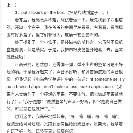
上。）
3．put stickers on the box.（把贴片贴到盒子上。）
看完后，我感觉并不难，想试着做一下。我先找到了四根皮
筋，还缺一个盒子。我在爷爷的房间里左看看，右看看，看到周
围有好多盒子，但它们都很大，皮筋一套会套断的。
终于找到了一个小盒子，是装磁带的塑料盒。它虽然不像纸
盒能剪洞，但是结实。于是，我把四根皮筋整齐地套上去，竖琴
就做成啦！
正高兴呢，忽然想，还得弹一弹，弹不出声的竖琴可是不好
玩的哟。于是我弹起来了，声音不好听，和弹普通皮筋的声音很
像。但我记起《小乌龟学美语》中的一句话：“if someone sells y
ou a bruised apple, don’t make a fuss, make applesauce.（如
果有人卖给你了一个撞烂的苹果，不要生气，把它做成苹果酱就
行了）。”我于是想：“虽然竖琴的声音不好听，但它是我自己做
的，可以拿它玩就行了。”
想到这里，我高兴地弹起来，“嘣―嘣―嘣，嘣―嘣―嘣”。
我跑去给哥哥炫耀，又跑到厨房里给奶奶显示。星期天，我拿着
它玩了好一阵。玩竖琴真让我高兴呀！