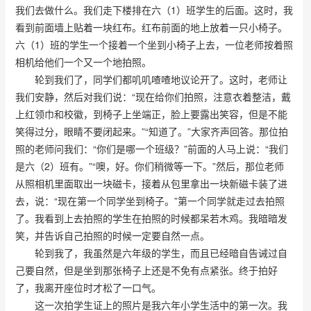
我们去做什么。我们走下楼排在六（1）班学生的后面。这时，我
看到前面墙上贴着一块红布。红布前面的地上放着一只小椅子。
六（1）班的学生一个接着一个坐到小椅子上去，一位老师按着照
相机给他们一个又一个地拍照。
轮到我们了，同学们都叽叽喳喳地议论开了。这时，老师让
我们安静，然后对我们说：“现在给你们拍照，注意衣着整洁，戴
上红领巾和校徽，到椅子上坐端正，脸上要露出笑容，但是不能
笑得过分，眼睛不要闭起来。”“知道了。”大家齐声回答。那位拍
照的老师问我们：“你们是哪一个班级？”前面的人马上说：“我们
是六（2）班有。”“噢，好。你们稍微等一下。”然后，那位老师
从照相机里面取出一块磁卡，接着从包里拿出一块新磁卡装了进
去，说：“现在第一个同学坐到椅子。”第一个同学就走过去拍照
了。我看到上去拍照的学生在拍照的时候都呆若木鸡。我暗暗发
笑，并告诉自己拍照的时候一定要自然一点。
轮到我了，我虽然是六年级的学生，而且已经暗自告诫过自
己要自然，但是坐到那张椅子上还是不免有点紧张。终于拍好
了，我离开座位时才松了一口气。
这一次拍学生证上的照片是我六年小学生活中的第一次。我