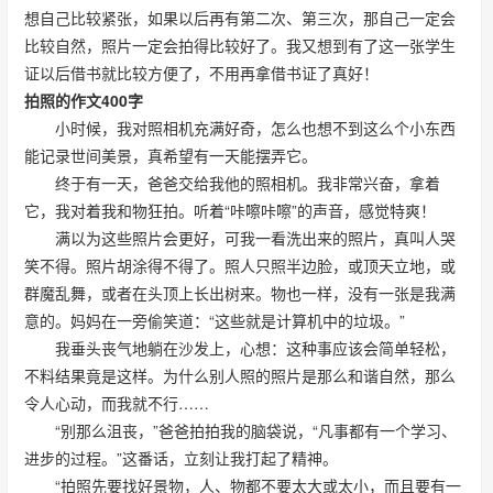
想自己比较紧张，如果以后再有第二次、第三次，那自己一定会
比较自然，照片一定会拍得比较好了。我又想到有了这一张学生
证以后借书就比较方便了，不用再拿借书证了真好！
拍照的作文400字
小时候，我对照相机充满好奇，怎么也想不到这么个小东西
能记录世间美景，真希望有一天能摆弄它。
终于有一天，爸爸交给我他的照相机。我非常兴奋，拿着
它，我对着我和物狂拍。听着“咔嚓咔嚓”的声音，感觉特爽！
满以为这些照片会更好，可我一看洗出来的照片，真叫人哭
笑不得。照片胡涂得不得了。照人只照半边脸，或顶天立地，或
群魔乱舞，或者在头顶上长出树来。物也一样，没有一张是我满
意的。妈妈在一旁偷笑道：“这些就是计算机中的垃圾。”
我垂头丧气地躺在沙发上，心想：这种事应该会简单轻松，
不料结果竟是这样。为什么别人照的照片是那么和谐自然，那么
令人心动，而我就不行……
“别那么沮丧，”爸爸拍拍我的脑袋说，“凡事都有一个学习、
进步的过程。”这番话，立刻让我打起了精神。
“拍照先要找好景物，人、物都不要太大或太小，而且要有一