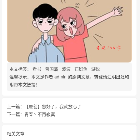
本文标签：
看书
曾国藩
波波
石斑鱼
游说
温馨提示：本文是作者
admin
的原创文章，转载请注明出处和
附带本文链接！
上一篇：
【原创】您好了，我就放心了
下一篇：
青春丶不再寂寞
相关文章