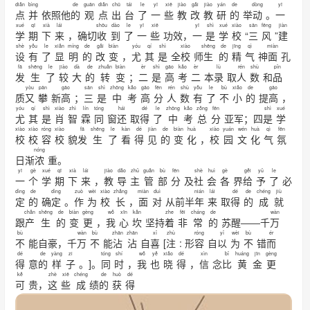
diǎn
bìng
de
guān
diǎn
chū
tái
le
yī
xiē
jiào
gǎi
jiào
yán
de
dòng
yī
点
并
依照他
的
观
点
出
台
了
一
些
教
改
教
研
的
举
动
。
一
xué
qī
xià
lái
shōu
dào
le
yī
xiē
yī
shì
xué
xiào
sān
fēng
jiàn
学
期
下
来
，确切
收
到
了
一
些
功效，
一
是
学
校
“
三
风
”
建
shè
yǒu
le
xiǎn
míng
de
gǎi
biàn
yóu
qí
shì
xiào
shēng
de
jīng
qì
miàn
设
有
了
显
明
的
改
变
，
尤
其
是
全
校
师
生
的
精
气
神
面
孔
fā
shēng
le
jiào
dà
de
zhuǎn
biàn
èr
shì
gāo
kǎo
èr
lù
rén
shù
pǐn
发
生
了
较
大
的
转
变
；
二
是
高
考
二
本
录
取
人
数
和
品
yòu
pān
gāo
sān
shì
zhōng
kǎo
gāo
fēn
rén
shù
yǒu
le
bù
xiǎo
de
gāo
质
又
攀
新
高
；
三
是
中
考
高
分
人
数
有
了
不
小
的
提
高
，
yóu
qí
shì
xiào
zhì
lín
tóng
hái
dé
le
zhōng
kǎo
zǒng
fēn
shì
xué
尤
其
是
肖
智
霖
同
窗
还
取
得
了
中
考
总
分
亚军；四
是
学
xiào
xiào
róng
xiào
fā
shēng
le
kàn
dé
jiàn
de
biàn
huà
xiào
yuán
wén
huà
qì
fēn
校
校
容
校
貌
发
生
了
看
得
见
的
变
化
，
校
园
文
化
气
氛
nóng
日渐
浓
重。
yī
gè
xué
qī
xià
lái
jiào
dǎo
zhǔ
guǎn
bù
fēn
shè
huì
gè
gěi
yǔ
le
一
个
学
期
下
来
，
教
导
主
管
部
分
及
社
会
各
界
给
予
了
必
dìng
de
dìng
zuò
wèi
xiào
zhǎng
miàn
duì
nián
lái
dé
de
chéng
jiù
定
的
确
定
。
作
为
校
长
，
面
对
从前半
年
来
取
得
的
成
就
chǎn
shēng
de
biàn
gèng
wǒ
xīn
kǎn
zhe
fēi
cháng
de
wàn
跟
产
生
的
变
更
，
我
心
坎
坚持
着
非
常
的
苏醒――千
万
bù
wàn
bù
zhān
zhān
xǐ
zhù
róng
yǐ
wèi
bù
ér
不
能自豪，千
万
不
能
沾
沾
自
喜
[
注
: 形
容
自
以
为
不
错
而
dé
de
yàng
zi
tóng
shí
wǒ
yě
xiǎo
dé
xìn
bǐ
huáng
jīn
gèng
得
意
的
样
子
。]。
同
时
，
我
也
晓
得
，
信
念
比
黄
金
更
kě
zhè
xiē
chéng
de
huò
dé
可
贵，
这
些
成
绩
的
获
得