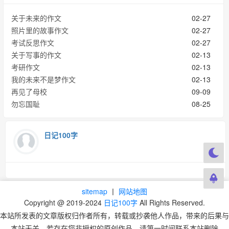
关于未来的作文
02-27
照片里的故事作文
02-27
考试反思作文
02-27
关于写事的作文
02-13
考研作文
02-13
我的未来不是梦作文
02-13
再见了母校
09-09
勿忘国耻
08-25
日记100字
sitemap
丨
网站地图
Copyright @ 2019-2024
日记100字
All Rights Reserved.
本站所发表的文章版权归作者所有，转载或抄袭他人作品，带来的后果与
本站无关。若存在您非授权的原创作品，请第一时间联系本站删除