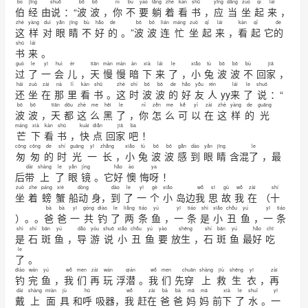
bó
jīng
shuō
bō
bō
nǐ
bù
yào
tǎng
zhe
kàn
shū
yīng
dāng
zuò
qǐ
lái
伯
经
由
说
：“
波
波
，
你
不
要
躺
着
看
书
，
应
当
坐
起
来
，
zhè
yàng
duì
yǎn
jīng
bù
hǎo
de
bō
bō
lián
máng
zuò
qǐ
lái
kàn
qǐ
de
这
样
对
眼
睛
不
好
的
。”
波
波
连
忙
坐
起
来
，
看
起
它
的
shū
lái
书
来
。
guò
le
yī
huì
ér
tiān
màn
màn
àn
xià
lái
le
xiǎo
tù
bō
bō
bù
jiā
过
了
一
会
儿
，
天
慢
慢
暗
下
来
了
，
小
兔
波
波
不
回
家
，
hái
zuò
zài
nà
lǐ
kàn
shū
zhè
shí
bō
bō
de
hǎo
yǒu
rén
lái
le
shuō
还
坐
在
那
里
看
书
。
这
时
波
波
的
好
友
人
yy
来
了
说
：“
bō
bō
tiān
dōu
zhè
me
hēi
le
nǐ
zěn
me
kě
yǐ
zài
zhè
yàng
de
guāng
波
波
，
天
都
这
么
黑
了
，
你
怎
么
可
以
在
这
样
的
光
máng
xià
kàn
shū
kuài
diǎn
jiā
ba
芒
下
看
书
，
快
点
回
家
吧
！
cōng
cōng
de
shí
guāng
yī
zhǎng
xiǎo
tù
bō
bō
gǎn
dào
yǎn
jīng
le
匆
匆
的
时
光
一
长
，
小
兔
波
波
感
到
眼
睛
含混
了
，最
dài
shàng
le
yǎn
jìng
hǎo
ào
ya
后
带
上
了
眼
镜
。它
好
懊
悔
呀
！
zuò
zhe
páng
xiè
dòng
dào
le
yī
gè
xiǎo
wǒ
sī
gù
wǒ
zài
shí
坐
着
螃
蟹
船
动
身，
到
了
一
个
小
岛边
我
思
故
我
在
（
十
bà
bà
yī
gòng
diào
le
liǎng
tiáo
yú
yī
tiáo
shì
xiǎo
chǒu
yú
yī
tiáo
）。。
爸
爸
一
共
钓
了
两
条
鱼
，
一
条
是
小
丑
鱼
，
一
条
shì
shí
bān
yú
dǎo
yóu
shuō
xiǎo
chǒu
yú
yào
shēng
shí
bān
yú
hǎo
chī
是
石
斑
鱼
，
导
游
说
小
丑
鱼
要
放
生
，
石
斑
鱼
最
好
吃
le
了
。
diào
wán
yú
wǒ
men
zài
wán
qián
wǒ
men
chuān
shàng
jiù
shēng
yī
zài
钓
完
鱼
，
我
们
再
玩
浮
潜
。
我
们
先
穿
上
救
生
衣
，
再
dài
shàng
miàn
jù
hū
wǒ
zài
bà
bà
mā
mā
xià
le
shuǐ
yī
戴
上
面
具
和
呼
吸器，
我
赶
在
爸
爸
妈
妈
前
下
了
水
。
一