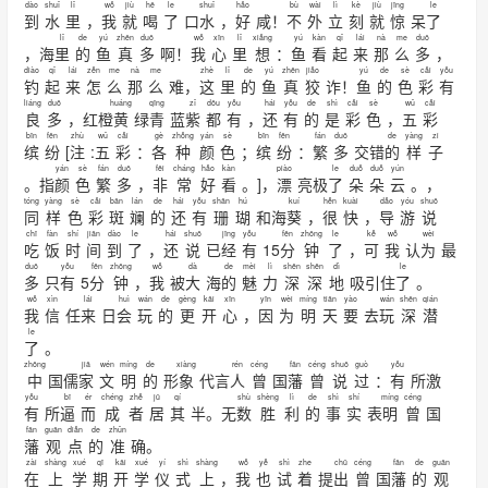
dào
shuǐ
lǐ
wǒ
jiù
hē
le
shuǐ
hǎo
bù
wài
lì
kè
jiù
jīng
le
到
水
里
，
我
就
喝
了
口
水
，
好
咸！
不
外
立
刻
就
惊
呆
了
lǐ
de
yú
zhēn
duō
wǒ
xīn
lǐ
xiǎng
yú
kàn
qǐ
lái
nà
me
duō
，海
里
的
鱼
真
多
啊！
我
心
里
想
：
鱼
看
起
来
那
么
多
，
diào
qǐ
lái
zěn
me
nà
me
zhè
lǐ
de
yú
zhēn
jiǎo
yú
de
sè
cǎi
yǒu
钓
起
来
怎
么
那
么
难，
这
里
的
鱼
真
狡
诈！
鱼
的
色
彩
有
liáng
duō
huáng
qīng
zǐ
dōu
yǒu
hái
yǒu
de
shì
cǎi
sè
wǔ
cǎi
良
多
，红橙
黄
绿
青
蓝
紫
都
有
，
还
有
的
是
彩
色
，
五
彩
bīn
fēn
zhù
wǔ
cǎi
gè
zhǒng
yán
sè
bīn
fēn
fán
duō
de
yàng
zi
缤
纷
[
注
:
五
彩
：
各
种
颜
色
；
缤
纷
：
繁
多
交错
的
样
子
yán
sè
fán
duō
fēi
cháng
hǎo
kàn
piào
le
duǒ
duǒ
yún
。指
颜
色
繁
多
，
非
常
好
看
。]，
漂
亮极
了
朵
朵
云
。，
tóng
yàng
sè
cǎi
bān
lán
de
hái
yǒu
shān
hú
kuí
hěn
kuài
dǎo
yóu
shuō
同
样
色
彩
斑
斓
的
还
有
珊
瑚
和海
葵
，
很
快
，
导
游
说
chī
fàn
shí
jiān
dào
le
hái
shuō
jīng
yǒu
fēn
zhōng
le
kě
wǒ
wèi
吃
饭
时
间
到
了
，
还
说
已
经
有
15
分
钟
了
，
可
我
认
为
最
duō
yǒu
fēn
zhōng
wǒ
dà
de
mèi
lì
shēn
shēn
dì
le
多
只
有
5
分
钟
，
我
被
大
海
的
魅
力
深
深
地
吸引住
了
。
wǒ
xìn
lái
huì
wán
de
gèng
kāi
xīn
yīn
wèi
míng
tiān
yào
wán
shēn
qián
我
信
任
来
日
会
玩
的
更
开
心
，
因
为
明
天
要
去
玩
深
潜
le
了
。
zhōng
jiā
wén
míng
de
xiàng
rén
céng
fān
céng
shuō
guò
yǒu
中
国儒
家
文
明
的
形
象
代言
人
曾
国
藩
曾
说
过
：
有
所激
yǒu
bī
ér
chéng
zhě
jū
qí
shù
shèng
lì
de
shì
shí
míng
céng
有
所
逼
而
成
者
居
其
半。无
数
胜
利
的
事
实
表
明
曾
国
fān
guān
diǎn
de
zhǔn
藩
观
点
的
准
确。
zài
shàng
xué
qī
kāi
xué
yí
shì
shàng
wǒ
yě
shì
zhe
chū
céng
fān
de
guān
在
上
学
期
开
学
仪
式
上
，
我
也
试
着
提
出
曾
国
藩
的
观