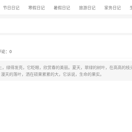
节日日记
寒假日记
暑假日记
旅游日记
家务日记
 评论：0
上，绿得发亮，它眨眼，欣赏春的美丽。夏天，翠绿的树叶，在高高的枝
，漫天的落叶，洒在硕果累累的大，它诉说，生命的果实。