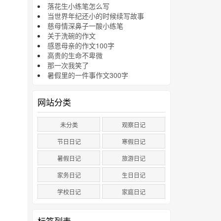
落花生小练笔怎么写
当世界年纪还小的时候续写故事
慈母情深鼻子一酸小练笔
关于洗碗的作文
感恩母亲的作文100字
高贵的生命不卑微
那一次我笑了
暑假里的一件事作文300字
网站分类
未分类
观察日记
节日日记
寒假日记
暑假日记
旅游日记
家务日记
生日日记
学校日记
家庭日记
标签列表