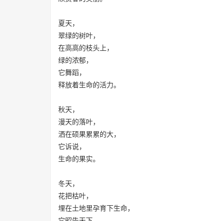
夏天，
翠绿的树叶，
在高高的枝头上，
绿的浓郁，
它舞蹈，
释放着生命的活力。
秋天，
漫天的落叶，
洒在硕果累累的大，
它诉说，
生命的果实。
冬天，
花把枯叶，
埋在土地里孕育下生命，
它昭告天下，