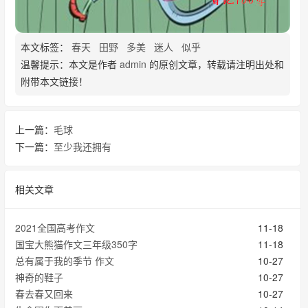
本文标签：
春天
田野
多美
迷人
似乎
温馨提示：本文是作者
admin
的原创文章，转载请注明出处和
附带本文链接！
上一篇：
毛球
下一篇：
至少我还拥有
相关文章
2021全国高考作文
11-18
国宝大熊猫作文三年级350字
11-18
总有属于我的季节 作文
10-27
神奇的鞋子
10-27
春去春又回来
10-27