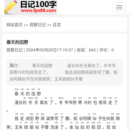
切
换
导
网站首页
>>
观察日记
>> 正文
航
春天的田野
观察日记
| 2024年02月20日17:10:27 | 阅读：642 | 评论：0
简介
： 春天的田野 漫长的冬天离去了，冬爷爷
把寒冷的包袱背走了。 我走进田野高粱笑弯了腰，稻
谷阿姨似乎在向我微笑；玉米姐姐似乎要
chūn
tiān
de
tián
yě
春
天
的
田
野
de
dōng
tiān
qù
le
dōng
bǎ
hán
de
bāo
bèi
zǒu
le
漫长
的
冬
天
离
去
了
，
冬
爷爷
把
寒
冷
的
包
袱
背
走
了
。
wǒ
zǒu
tián
yě
gāo
wān
le
dào
yí
shì
wǒ
wēi
我
走
进
田
野
高
粱笑
弯
了
腰，
稻
谷阿
姨
似
乎在向
我
微
mǐ
jiě
jiě
shì
yào
zǎo
le
jīn
càn
càn
de
dào
tián
yóu
rú
笑；玉
米
姐
姐
似
乎
要
洗
澡
了
。
金
灿
灿
的
稻
田
，
犹
如