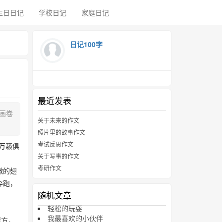
生日日记
学校日记
家庭日记
日记100字
最近发表
画卷
关于未来的作文
照片里的故事作文
考试反思作文
万籁俱
关于写事的作文
考研作文
嫩的翅
奔跑，
随机文章
轻松的玩耍
我最喜欢的小伙伴
魔方，