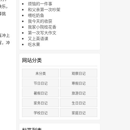
烦恼的一件事
快乐，
和父亲第一次吵架
择挑
喂吃奶鱼
我今天的收获
我家小院桂花香
第一次写大作文
直冲上
又上英语课
宵，冲
吃水果
网站分类
未分类
观察日记
节日日记
寒假日记
暑假日记
旅游日记
家务日记
生日日记
学校日记
家庭日记
标签列表