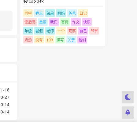
同学
春天
弟弟
妈妈
爸爸
日记
读后感
美丽
我们
寒假
作文
快乐
年级
暑假
老师
一个
观察
自己
爷爷
奶奶
没有
100
描写
关于
他们
11-18
10-27
10-14
10-14