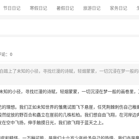
节日日记
寒假日记
暑假日记
旅游日记
家务日记
 评论：0
白踏上了未知的小径，寻找烂漫的诗赋，轻烟蒙蒙，一切沉浸在梦一般的
知的小径，寻找烂漫的诗赋，轻烟蒙蒙，一切沉浸在梦一般的画卷里，
的理想。我们正如未知世界的雏鹰试图飞下悬崖，任凭荆棘刺伤自己稚
毅然绽放的野百合和矗立在崖前的几株松柏。我们想自由飞翔，在河岸边
长发在空中飞扬，伸手触摸日光，我们欲飞翔于蓝天之上。
皮和精怪。一万种可能，是我们十六岁少年给予自己的热情。我们亦是