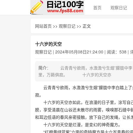
首页
观察日记
网站首页
>>
观察日记
>> 正文
十六岁的天空
观察日记
| 2024年05月08日21:24:00 | 阅读：538 |
简介
： 云青青兮欲雨，水澹澹兮生烟”朦胧中李
里，万籁俱寂。 十六岁的天空亦
云青青兮欲雨，水澹澹兮生烟”朦胧中李白踏上了未
寂。
十六岁的天空亦如此，在浪漫的日子里，涂写自己
膀，享受清晨在山谷还未散尽的雨雾，嗅嗅那石缝中
和耳边低语的春风亲密接触，放下自己的发绳，让
十六岁的天空是烂漫，是变幻的神奇魔方。
“红橙黄绿蓝紫”六面的奇特魔方是十六岁青春的调