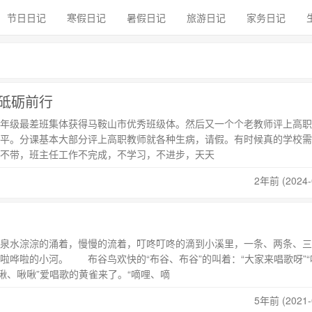
节日日记
寒假日记
暑假日记
旅游日记
家务日记
砥砺前行
年级最差班集体获得马鞍山市优秀班级体。然后又一个个老教师评上高职
平。分课基本大部分评上高职教师就各种生病，请假。有时候真的学校需
不带，班主任工作不完成，不学习，不进步，天天
2年前 (2024-
水淙淙的涌着，慢慢的流着，叮咚叮咚的滴到小溪里，一条、两条、三
啦哗啦的小河。 布谷鸟欢快的“布谷、布谷”的叫着：“大家来唱歌呀”“
啾啾、啾啾”爱唱歌的黄雀来了。“嘀哩、嘀
5年前 (2021-