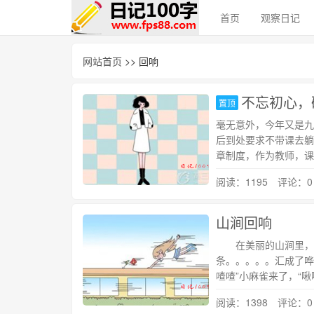
首页
观察日记
网站首页
>> 回响
不忘初心，
置顶
毫无意外，今年又是九
后到处要求不带课去躺
章制度，作为教师，课
阅读：1195 评论：0
山涧回响
在美丽的山涧里，泉
条。。。。。汇成了哗
喳喳”小麻雀来了，“
阅读：1398 评论：0