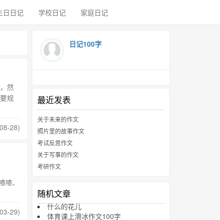
生日日记
学校日记
家庭日记
日记100字
，然
要规
最近发表
关于未来的作文
08-28)
照片里的故事作文
考试反思作文
关于写事的作文
考研作文
喳喳、
随机文章
什么的花儿
03-29)
体育课上滑冰作文100字