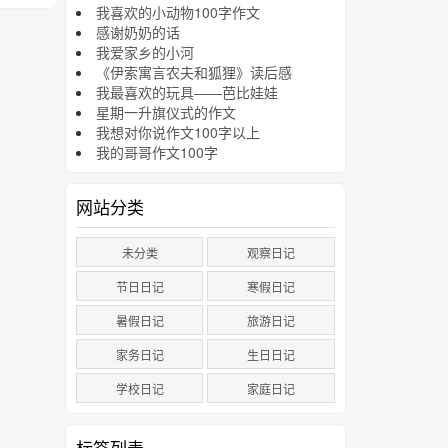
我喜欢的小动物100字作文
感谢奶奶的话
我爱家乡的小河
《伊索寓言农夫和狐狸》读后感
我最喜欢的玩具――芭比娃娃
星期一升旗仪式的作文
我想对你说作文100字以上
我的哥哥作文100字
网站分类
未分类
观察日记
节日日记
寒假日记
暑假日记
旅游日记
家务日记
生日日记
学校日记
家庭日记
标签列表