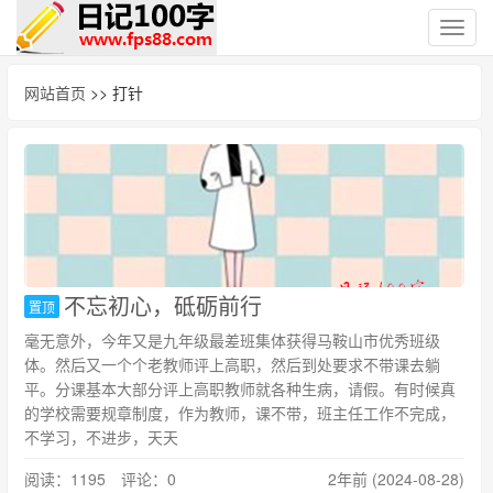
切
换
导
网站首页
>> 打针
航
不忘初心，砥砺前行
置顶
毫无意外，今年又是九年级最差班集体获得马鞍山市优秀班级
体。然后又一个个老教师评上高职，然后到处要求不带课去躺
平。分课基本大部分评上高职教师就各种生病，请假。有时候真
的学校需要规章制度，作为教师，课不带，班主任工作不完成，
不学习，不进步，天天
阅读：1195 评论：0
2年前 (2024-08-28)