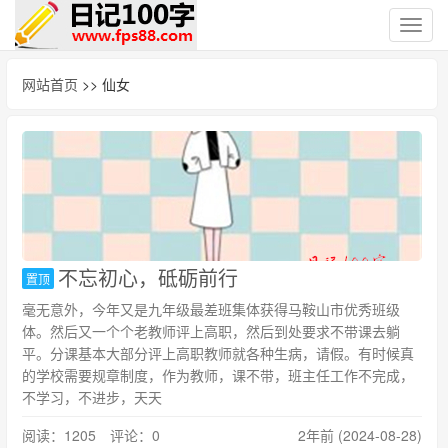
切
换
导
网站首页
>> 仙女
航
不忘初心，砥砺前行
置顶
毫无意外，今年又是九年级最差班集体获得马鞍山市优秀班级
体。然后又一个个老教师评上高职，然后到处要求不带课去躺
平。分课基本大部分评上高职教师就各种生病，请假。有时候真
的学校需要规章制度，作为教师，课不带，班主任工作不完成，
不学习，不进步，天天
阅读：1205 评论：0
2年前 (2024-08-28)