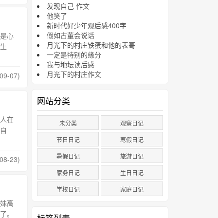
发现自己 作文
他笑了
新时代好少年观后感400字
假如古董会说话
是心
月光下的村庄铁蛋和他的表哥
生
一定是特别的缘分
我与地坛读后感
月光下的村庄作文
09-07)
网站分类
人在
未分类
观察日记
自
节日日记
寒假日记
暑假日记
旅游日记
08-23)
家务日记
生日日记
学校日记
家庭日记
妹高
了。
标签列表