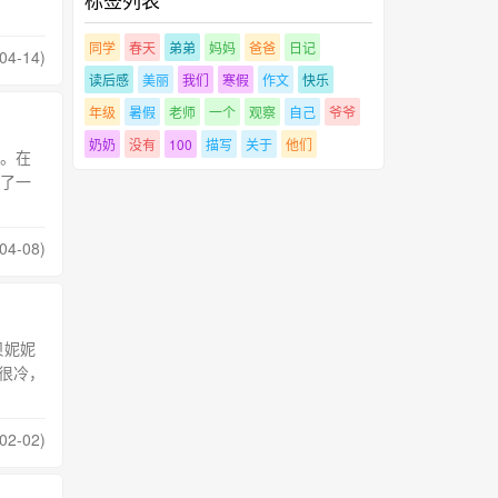
同学
春天
弟弟
妈妈
爸爸
日记
04-14)
读后感
美丽
我们
寒假
作文
快乐
年级
暑假
老师
一个
观察
自己
爷爷
奶奶
没有
100
描写
关于
他们
。在
了一
04-08)
贝妮妮
很冷，
02-02)