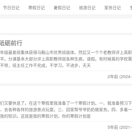
节日日记
寒假日记
暑假日记
旅游日记
家务日记
砥砺前行
年级最差班集体获得马鞍山市优秀班级体。然后又一个个老教师评上高职
平。分课基本大部分评上高职教师就各种生病，请假。有时候真的学校需
不带，班主任工作不完成，不学习，不进步，天天
2年前 (2024-
们又要休息了。在这个寒假里我准备了一个寒假计划。一、我准备预习下
、去各种各样的旅游景点玩耍。三、回家帮爷爷奶奶做家务。四、多看一
我的知识。这就是我的寒假计划，你的寒假计划是
5年前 (2021-