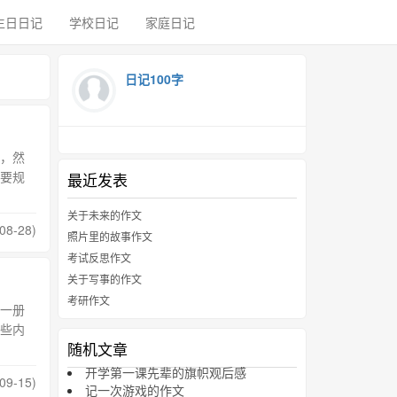
生日日记
学校日记
家庭日记
日记100字
，然
要规
最近发表
关于未来的作文
08-28)
照片里的故事作文
考试反思作文
关于写事的作文
考研作文
一册
些内
随机文章
开学第一课先辈的旗帜观后感
09-15)
记一次游戏的作文