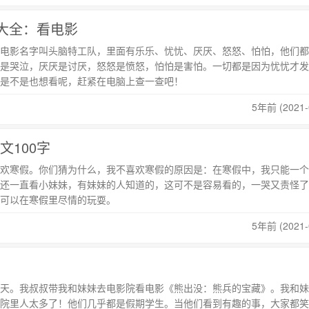
字大全：看电影
电影名字叫头脑特工队，里面有乐乐、忧忧、厌厌、怒怒、怕怕，他们都
是哭泣，厌厌是讨厌，怒怒是愤怒，怕怕是害怕。一切都是因为忧忧才发
是不是也想看呢，赶紧在电脑上查一查吧！
5年前 (2021-
文100字
欢寒假。你们猜为什么，我不喜欢寒假的原因是：在寒假中，我只能一个
还一直看小妹妹，有妹妹的人知道的，这可不是容易看的，一哭又责怪了
可以在寒假里尽情的玩耍。
5年前 (2021-
天。我叔叔带我和妹妹去电影院看电影《熊出没：熊兵的宝藏》。我和妹
院里人太多了！他们几乎都是假期学生。当他们看到有趣的事，大家都笑